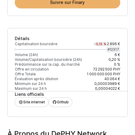
Suivre sur Finary
Détails
Capitalisation boursière
2 896 €
-0,15 %
#
12317
Volume (24h)
6 €
Volume/Capitalisation boursière (24h)
0,20 %
Prédominance sur la cap. du marché
0 %
Offre en circulation
72 292 500
PHY
Offre Totale
1 000 000 000
PHY
Évaluation après dilution
40 064 €
Minimum sur 24 h
0,00003989 €
Maximum sur 24 h
0,00004022 €
Liens officiels
Site internet
Github
À Propos du DePHY Network