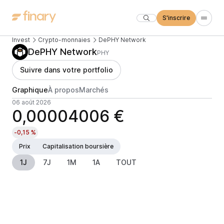
S'inscrire
Invest
Crypto-monnaies
DePHY Network
DePHY Network
PHY
Suivre dans votre portfolio
Graphique
À propos
Marchés
06 août 2026
0,00004006 €
-0,15 %
Prix
Capitalisation boursière
1J
7J
1M
1A
TOUT