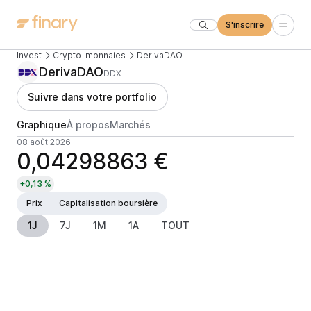
S'inscrire
Invest
Crypto-monnaies
DerivaDAO
DerivaDAO
DDX
Suivre dans votre portfolio
Graphique
À propos
Marchés
08 août 2026
0,04298863 €
+0,13 %
Prix
Capitalisation boursière
1J
7J
1M
1A
TOUT