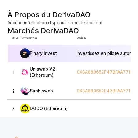
À Propos du DerivaDAO
Aucune information disponible pour le moment.
Marchés DerivaDAO
#
Exchange
Paire
Finary Invest
Investissez en pilote automat
Uniswap V2
0X3A880652F47BFAA77190
1
(Ethereum)
Sushiswap
0X3A880652F47BFAA77190
2
DODO (Ethereum)
3