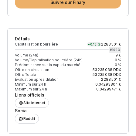
Suivre sur Finary
Détails
Capitalisation boursière
2 288 501 €
+0,13 %
#
1993
Volume (24h)
9 €
Volume/Capitalisation boursière (24h)
0 %
Prédominance sur la cap. du marché
0 %
Offre en circulation
53 235 038
DDX
Offre Totale
53 235 038
DDX
Évaluation après dilution
2 288 501 €
Minimum sur 24 h
0,04293804 €
Maximum sur 24 h
0,04299471 €
Liens officiels
Site internet
Social
Reddit