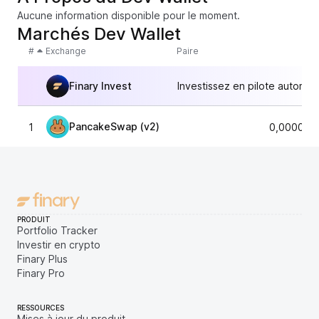
Aucune information disponible pour le moment.
Marchés Dev Wallet
#
Exchange
Paire
Finary Invest
Investissez en pilote automat
PancakeSwap (v2)
1
0,000012
PRODUIT
Portfolio Tracker
Investir en crypto
Finary Plus
Finary Pro
RESSOURCES
Mises à jour du produit