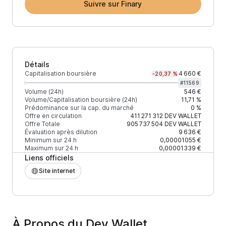
Suivre sur Finary
Détails
Capitalisation boursière
4 660 €
-20,37 %
#
11569
Volume (24h)
546 €
Volume/Capitalisation boursière (24h)
11,71 %
Prédominance sur la cap. du marché
0 %
Offre en circulation
411 271 312
DEV WALLET
Offre Totale
905 737 504
DEV WALLET
Évaluation après dilution
9 636 €
Minimum sur 24 h
0,00001055 €
Maximum sur 24 h
0,00001339 €
Liens officiels
Site internet
À Propos du Dev Wallet