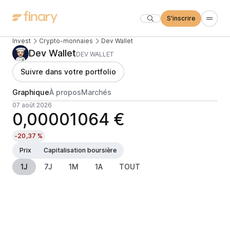
S'inscrire
Invest
Crypto-monnaies
Dev Wallet
Dev Wallet
DEV WALLET
Suivre dans votre portfolio
Graphique
À propos
Marchés
07 août 2026
0,00001064 €
-20,37 %
Prix
Capitalisation boursière
1J
7J
1M
1A
TOUT