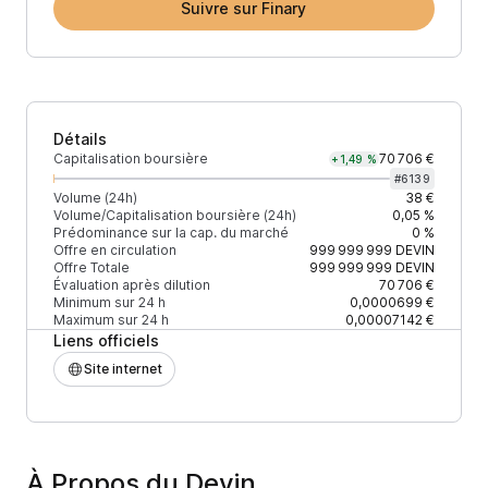
Suivre sur Finary
Détails
Capitalisation boursière
70 706 €
+1,49 %
#
6139
Volume (24h)
38 €
Volume/Capitalisation boursière (24h)
0,05 %
Prédominance sur la cap. du marché
0 %
Offre en circulation
999 999 999
DEVIN
Offre Totale
999 999 999
DEVIN
Évaluation après dilution
70 706 €
Minimum sur 24 h
0,0000699 €
Maximum sur 24 h
0,00007142 €
Liens officiels
Site internet
À Propos du Devin