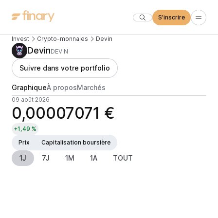
S'inscrire
Invest
Crypto-monnaies
Devin
Devin
DEVIN
Suivre dans votre portfolio
Graphique
À propos
Marchés
09 août 2026
0,00007071 €
+1,49 %
Prix
Capitalisation boursière
1J
7J
1M
1A
TOUT