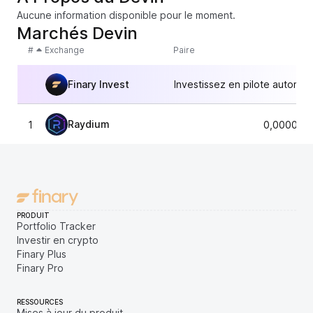
Aucune information disponible pour le moment.
Marchés Devin
#
Exchange
Paire
Finary Invest
Investissez en pilote automat
Raydium
1
0,000081
PRODUIT
Portfolio Tracker
Investir en crypto
Finary Plus
Finary Pro
RESSOURCES
Mises à jour du produit