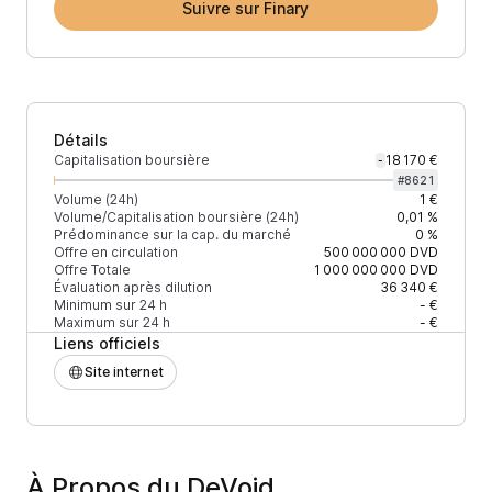
Suivre sur Finary
Détails
Capitalisation boursière
18 170 €
-
#
8621
Volume (24h)
1 €
Volume/Capitalisation boursière (24h)
0,01 %
Prédominance sur la cap. du marché
0 %
Offre en circulation
500 000 000
DVD
Offre Totale
1 000 000 000
DVD
Évaluation après dilution
36 340 €
Minimum sur 24 h
- €
Maximum sur 24 h
- €
Liens officiels
Site internet
À Propos du DeVoid