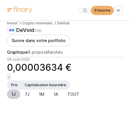
S'inscrire
Invest
Crypto-monnaies
DeVoid
DeVoid
DVD
Suivre dans votre portfolio
Graphique
À propos
Marchés
06 août 2026
0,00003634 €
-
Prix
Capitalisation boursière
1J
7J
1M
1A
TOUT