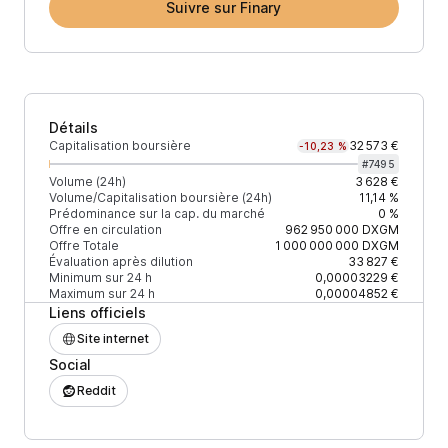
Suivre sur Finary
Détails
Capitalisation boursière
32 573 €
-10,23 %
#
7495
Volume (24h)
3 628 €
Volume/Capitalisation boursière (24h)
11,14 %
Prédominance sur la cap. du marché
0 %
Offre en circulation
962 950 000
DXGM
Offre Totale
1 000 000 000
DXGM
Évaluation après dilution
33 827 €
Minimum sur 24 h
0,00003229 €
Maximum sur 24 h
0,00004852 €
Liens officiels
Site internet
Social
Reddit