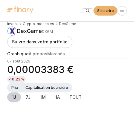
S'inscrire
Invest
Crypto-monnaies
DexGame
DexGame
DXGM
Suivre dans votre portfolio
Graphique
À propos
Marchés
07 août 2026
0,00003383 €
-10,23 %
Prix
Capitalisation boursière
1J
7J
1M
1A
TOUT