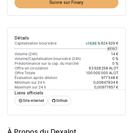
Suivre sur Finary
Détails
Capitalisation boursière
624 929 €
+14,86 %
#
3197
Volume (24h)
14 €
Volume/Capitalisation boursière (24h)
0 %
Prédominance sur la cap. du marché
0 %
Offre en circulation
63 928 258
ALOT
Offre Totale
100 000 000
ALOT
Évaluation après dilution
977 548 €
Minimum sur 24 h
0,00847834 €
Maximum sur 24 h
0,00977657 €
Liens officiels
Site internet
Github
À Propos du Dexalot