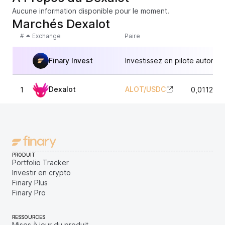
Aucune information disponible pour le moment.
Marchés Dexalot
#
Exchange
Paire
Finary Invest
Investissez en pilote automat
Dexalot
ALOT
/
USDC
1
0,011290
PRODUIT
Portfolio Tracker
Investir en crypto
Finary Plus
Finary Pro
RESSOURCES
Mises à jour du produit