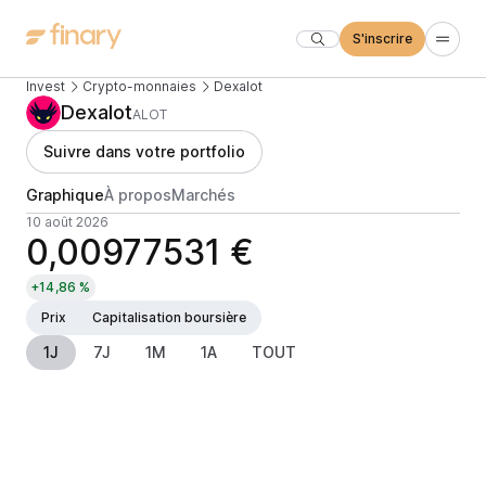
S'inscrire
Invest
Crypto-monnaies
Dexalot
Dexalot
ALOT
Suivre dans votre portfolio
Graphique
À propos
Marchés
10 août 2026
0,00977531 €
+14,86 %
Prix
Capitalisation boursière
1J
7J
1M
1A
TOUT