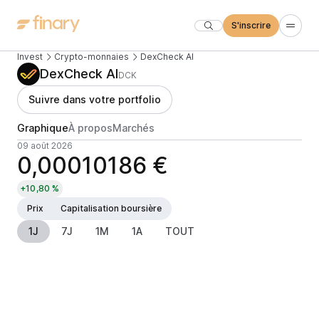
S'inscrire
Invest
Crypto-monnaies
DexCheck AI
DexCheck AI
DCK
Suivre dans votre portfolio
Graphique
À propos
Marchés
09 août 2026
0,00010186 €
+10,80 %
Prix
Capitalisation boursière
1J
7J
1M
1A
TOUT