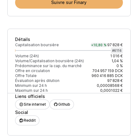
Suivre sur Finary
Détails
Capitalisation boursière
97 828 €
+10,80 %
#
6116
Volume (24h)
1 016 €
Volume/Capitalisation boursière (24h)
1,04 %
Prédominance sur la cap. du marché
0 %
Offre en circulation
704 957 159
DCK
Offre Totale
960 416 885
DCK
Évaluation après dilution
97 828 €
Minimum sur 24 h
0,00008568 €
Maximum sur 24 h
0,0001022 €
Liens officiels
Site internet
Github
Social
Reddit