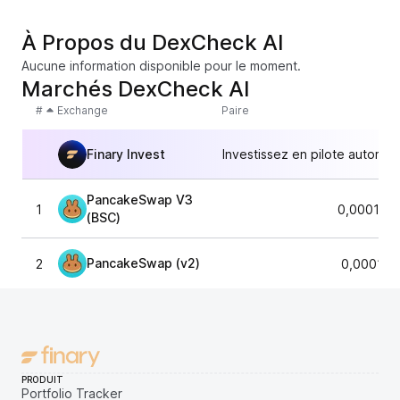
À Propos du DexCheck AI
Aucune information disponible pour le moment.
Marchés DexCheck AI
#
Exchange
Paire
Finary Invest
Investissez en pilote automat
PancakeSwap V3
1
0,000117
(BSC)
PancakeSwap (v2)
2
0,000118
PRODUIT
Portfolio Tracker