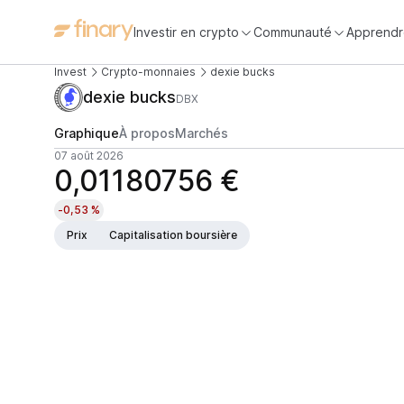
Investir en crypto
Communauté
Apprendr
Invest
Crypto-monnaies
dexie bucks
dexie bucks
DBX
Graphique
À propos
Marchés
07 août 2026
0,01180756 €
-0,53 %
Prix
Capitalisation boursière