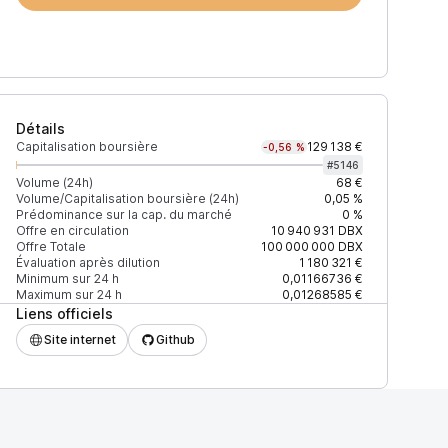
Détails
Capitalisation boursière
129 138 €
-0,56 %
#
5146
Volume (24h)
68 €
Volume/Capitalisation boursière (24h)
0,05 %
Prédominance sur la cap. du marché
0 %
Prix
+2% depth
-2% depth
Offre en circulation
10 940 931
DBX
Offre Totale
100 000 000
DBX
Évaluation après dilution
1 180 321 €
Minimum sur 24 h
0,01166736 €
Maximum sur 24 h
0,01268585 €
Liens officiels
0,0136124 $
267 $
238 $
Site internet
Github