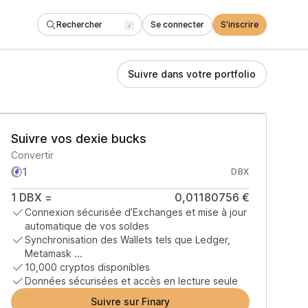
Rechercher
Se connecter
S'inscrire
/
Suivre dans votre portfolio
Suivre vos dexie bucks
Convertir
DBX
1
DBX
=
0,01180756 €
Connexion sécurisée d’Exchanges et mise à jour
automatique de vos soldes
Synchronisation des Wallets tels que Ledger,
Metamask ...
10,000 cryptos disponibles
Données sécurisées et accès en lecture seule
Suivre sur Finary