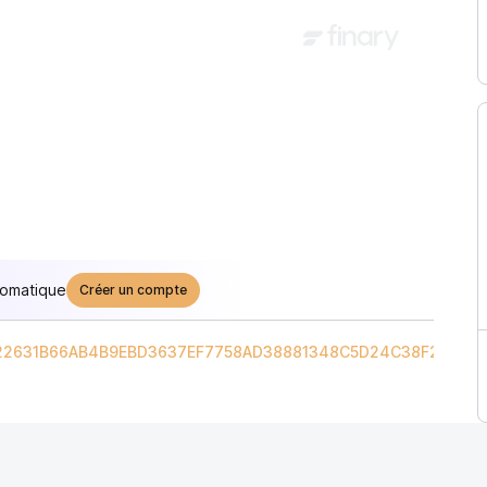
tomatique
Créer un compte
2631B66AB4B9EBD3637EF7758AD38881348C5D24C38F20
/
XCH