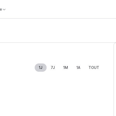
e
1J
7J
1M
1A
TOUT