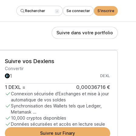
Rechercher
Se connecter
S'inscrire
/
Suivre dans votre portfolio
Suivre vos Dexlens
Convertir
DEXL
1
DEXL
=
0,00036716 €
Connexion sécurisée d’Exchanges et mise à jour
automatique de vos soldes
Synchronisation des Wallets tels que Ledger,
Metamask ...
10,000 cryptos disponibles
Données sécurisées et accès en lecture seule
Suivre sur Finary