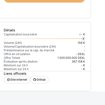
Détails
Capitalisation boursière
- €
-
#
Volume (24h)
156 €
Volume/Capitalisation boursière (24h)
-
Prédominance sur la cap. du marché
-
Prix
+2% depth
Offre en circulation
-
DEXL
Offre Totale
1 000 000 000
DEXL
Évaluation après dilution
367 158 €
Minimum sur 24 h
- €
Maximum sur 24 h
- €
Liens officiels
27EAD9083C756CC2
0,00042249 $
2 580 $
Site internet
Github