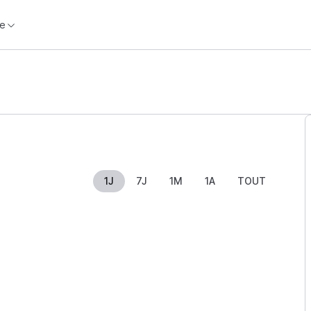
e
1J
7J
1M
1A
TOUT