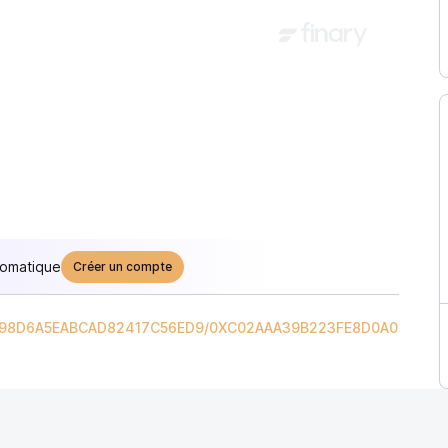
tomatique
Créer un compte
898D6A5EABCAD82417C56ED9
/
0XC02AAA39B223FE8D0A0E5C4F