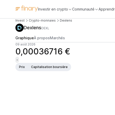
Investir en crypto
Communauté
Apprendr
Invest
Crypto-monnaies
Dexlens
Dexlens
DEXL
Graphique
À propos
Marchés
09 août 2026
0,00036716 €
-
Prix
Capitalisation boursière