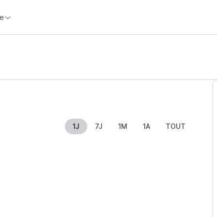
e
1J
7J
1M
1A
TOUT