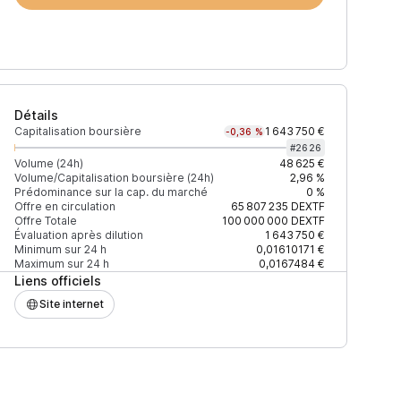
Détails
Capitalisation boursière
1 643 750 €
-0,36 %
#
2626
Volume (24h)
48 625 €
Volume/Capitalisation boursière (24h)
2,96 %
Prédominance sur la cap. du marché
0 %
Prix
+2% depth
Offre en circulation
65 807 235
DEXTF
Offre Totale
100 000 000
DEXTF
Évaluation après dilution
1 643 750 €
Minimum sur 24 h
0,01610171 €
Maximum sur 24 h
0,0167484 €
Liens officiels
0,01900965 $
32 $
Site internet
0,01899599 $
1 748 $
F27EAD9083C756CC2
0,01896911 $
580 $