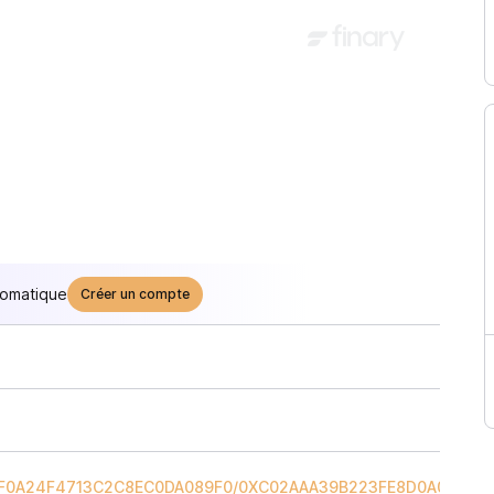
tomatique
Créer un compte
F0A24F4713C2C8EC0DA089F0
/
0XC02AAA39B223FE8D0A0E5C4