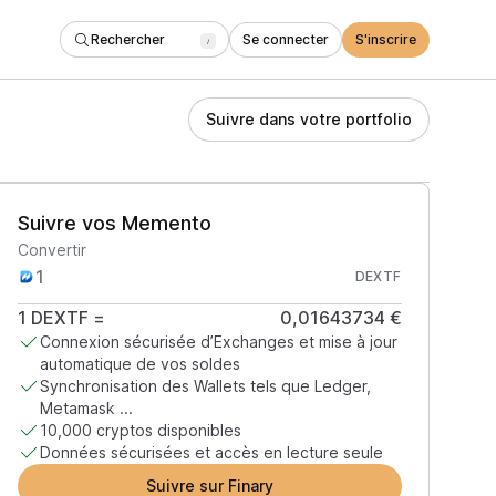
Rechercher
Se connecter
S'inscrire
/
Suivre dans votre portfolio
Suivre vos Memento
Convertir
DEXTF
1
DEXTF
=
0,01643734 €
Connexion sécurisée d’Exchanges et mise à jour
automatique de vos soldes
Synchronisation des Wallets tels que Ledger,
Metamask ...
10,000 cryptos disponibles
Données sécurisées et accès en lecture seule
Suivre sur Finary