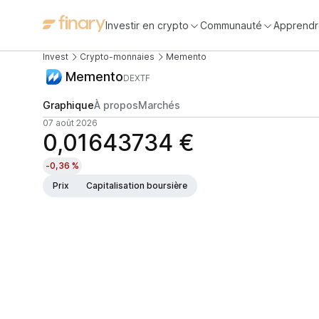
Investir en crypto
Communauté
Apprendr
Invest
Crypto-monnaies
Memento
Memento
DEXTF
Graphique
À propos
Marchés
07 août 2026
0,01643734 €
-0,36 %
Prix
Capitalisation boursière