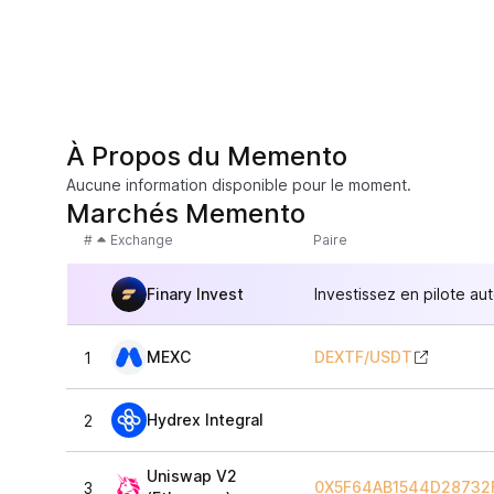
À Propos du Memento
Aucune information disponible pour le moment.
Marchés Memento
#
Exchange
Paire
Finary Invest
Investissez en pilote au
MEXC
DEXTF
/
USDT
1
Hydrex Integral
2
Uniswap V2
0X5F64AB1544D28732
3