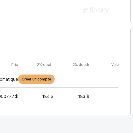
Prix
+2% depth
-2% depth
Volume (24h
tomatique
Créer un compte
000772 $
184 $
183 $
4 