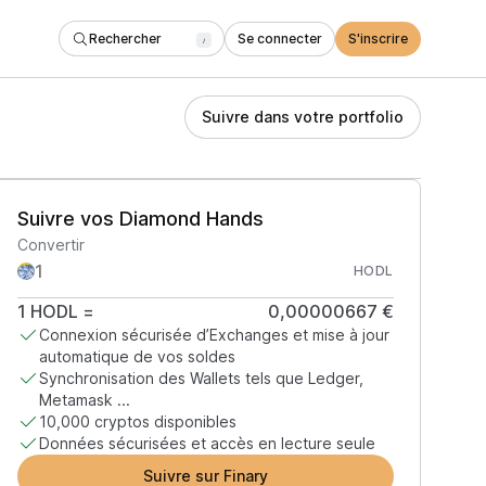
Rechercher
Se connecter
S'inscrire
/
Suivre dans votre portfolio
Suivre vos Diamond Hands
Convertir
HODL
1
HODL
=
0,00000667 €
Connexion sécurisée d’Exchanges et mise à jour
automatique de vos soldes
Synchronisation des Wallets tels que Ledger,
Metamask ...
10,000 cryptos disponibles
Données sécurisées et accès en lecture seule
Suivre sur Finary