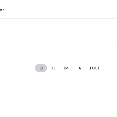
e
1J
7J
1M
1A
TOUT