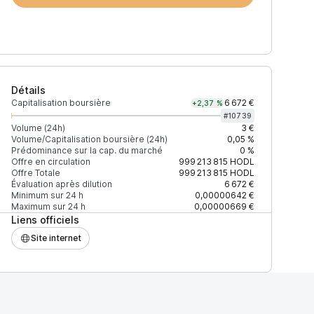
Détails
Capitalisation boursière
6 672 €
+2,37 %
#
10739
Volume (24h)
3 €
Volume/Capitalisation boursière (24h)
0,05 %
Prédominance sur la cap. du marché
0 %
)
% du volume
Confiance
Mis à jour
Offre en circulation
999 213 815
HODL
Offre Totale
999 213 815
HODL
Évaluation après dilution
6 672 €
Minimum sur 24 h
0,00000642 €
Maximum sur 24 h
0,00000669 €
Liens officiels
$
100 %
Récemment
ÉLEVÉE
Site internet