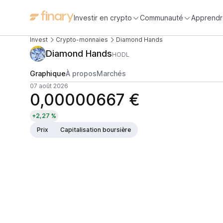
Investir en crypto
Communauté
Apprendr
Invest
Crypto-monnaies
Diamond Hands
Diamond Hands
HODL
Graphique
À propos
Marchés
07 août 2026
0,00000667 €
+2,27 %
Prix
Capitalisation boursière