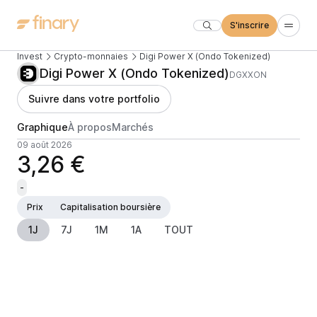
S'inscrire
Invest
Crypto-monnaies
Digi Power X (Ondo Tokenized)
Digi Power X (Ondo Tokenized)
DGXXON
Suivre dans votre portfolio
Graphique
À propos
Marchés
09 août 2026
3,26 €
-
Prix
Capitalisation boursière
1J
7J
1M
1A
TOUT