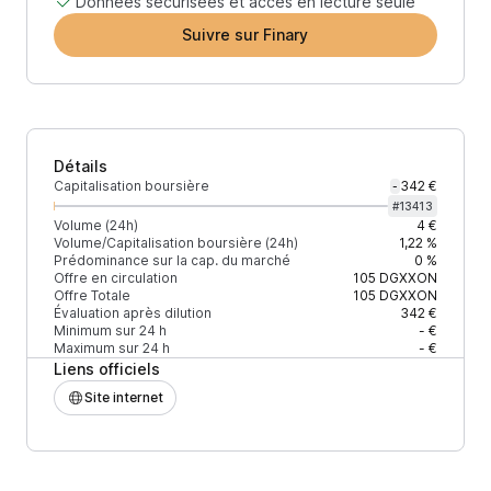
Données sécurisées et accès en lecture seule
Suivre sur Finary
Détails
Capitalisation boursière
342 €
-
#
13413
Volume (24h)
4 €
Volume/Capitalisation boursière (24h)
1,22 %
Prédominance sur la cap. du marché
0 %
Offre en circulation
105
DGXXON
Offre Totale
105
DGXXON
Évaluation après dilution
342 €
Minimum sur 24 h
- €
Maximum sur 24 h
- €
Liens officiels
Site internet