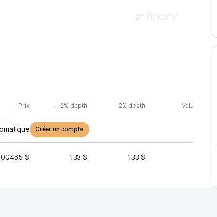
Prix
+2% depth
-2% depth
Volume (24h
tomatique
Créer un compte
000465 $
133 $
133 $
1 061 