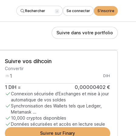
Rechercher
Se connecter
S'inscrire
/
Suivre dans votre portfolio
Suivre vos dihcoin
Convertir
DIH
1
DIH
=
0,00000402 €
Connexion sécurisée d’Exchanges et mise à jour
automatique de vos soldes
Synchronisation des Wallets tels que Ledger,
Metamask ...
10,000 cryptos disponibles
Données sécurisées et accès en lecture seule
Suivre sur Finary