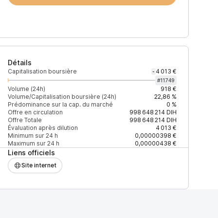
Détails
Capitalisation boursière
4 013 €
-
#
11749
Volume (24h)
918 €
Volume/Capitalisation boursière (24h)
22,86 %
Prédominance sur la cap. du marché
0 %
)
% du volume
Confiance
Mis à jour
Offre en circulation
998 648 214
DIH
Offre Totale
998 648 214
DIH
Évaluation après dilution
4 013 €
Minimum sur 24 h
0,00000398 €
Maximum sur 24 h
0,00000438 €
Liens officiels
$
100 %
Récemment
ÉLEVÉE
Site internet