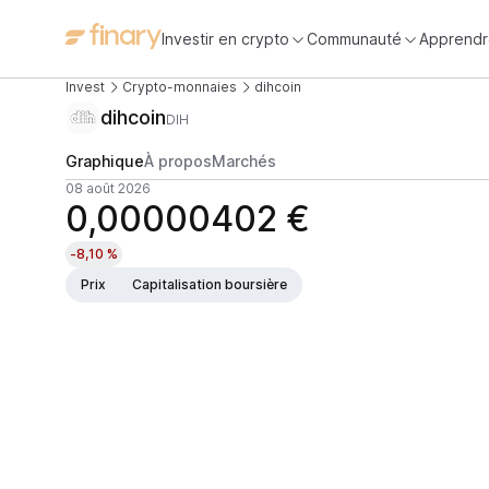
Investir en crypto
Communauté
Apprendr
Invest
Crypto-monnaies
dihcoin
dihcoin
DIH
Graphique
À propos
Marchés
08 août 2026
0,00000402 €
-8,10 %
Prix
Capitalisation boursière