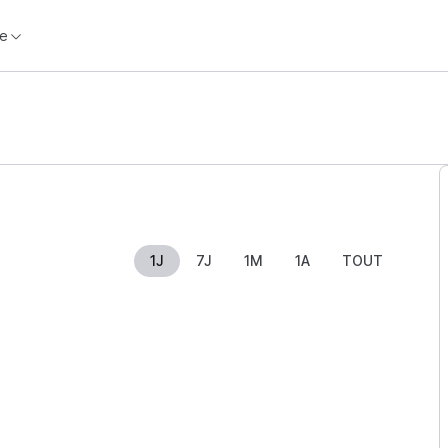
e
1J
7J
1M
1A
TOUT