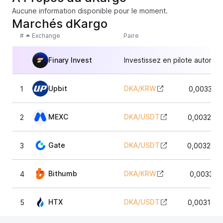
Aucune information disponible pour le moment.
Marchés dKargo
#
Exchange
Paire
Finary Invest
Investissez en pilote automat
Upbit
DKA
/
KRW
1
0,003333
MEXC
DKA
/
USDT
2
0,003293
Gate
DKA
/
USDT
3
0,0032848
Bithumb
DKA
/
KRW
4
0,003311
HTX
DKA
/
USDT
5
0,003180