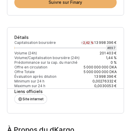
Suivre sur Finary
Détails
Capitalisation boursière
13 998 396 €
-2,42 %
#
897
Volume (24h)
201 403 €
Volume/Capitalisation boursière (24h)
1,44 %
Prédominance sur la cap. du marché
0 %
Offre en circulation
5 000 000 000
DKA
Offre Totale
5 000 000 000
DKA
Évaluation après dilution
13 998 396 €
Minimum sur 24 h
0,00276332 €
Maximum sur 24 h
0,0030053 €
Liens officiels
Site internet
À Propos du dKargo