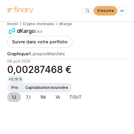
S'inscrire
Invest
Crypto-monnaies
dKargo
dKargo
DKA
Suivre dans votre portfolio
Graphique
À propos
Marchés
08 août 2026
0,00287468 €
+0,19 %
Prix
Capitalisation boursière
1J
7J
1M
1A
TOUT