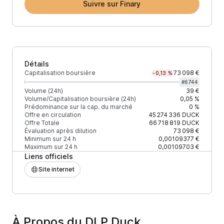
Suivre sur Finary
Détails
Capitalisation boursière
73 098 €
-0,13 %
#
6744
Volume (24h)
39 €
Volume/Capitalisation boursière (24h)
0,05 %
Prédominance sur la cap. du marché
0 %
Offre en circulation
45 274 336
DUCK
Offre Totale
66 718 819
DUCK
Évaluation après dilution
73 098 €
Minimum sur 24 h
0,00109377 €
Maximum sur 24 h
0,00109703 €
Liens officiels
Site internet
À Propos du DLP Duck