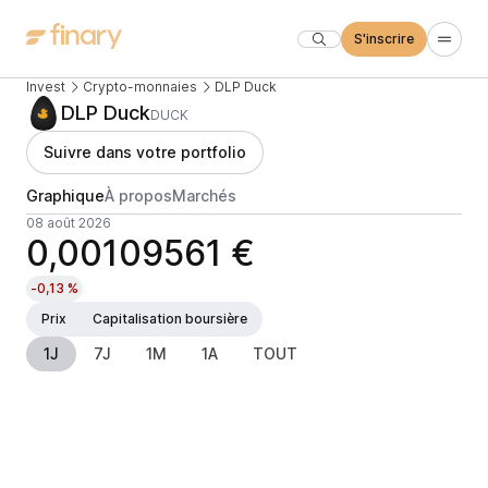
S'inscrire
Invest
Crypto-monnaies
DLP Duck
DLP Duck
DUCK
Suivre dans votre portfolio
Graphique
À propos
Marchés
08 août 2026
0,00109561 €
-0,13 %
Prix
Capitalisation boursière
1J
7J
1M
1A
TOUT