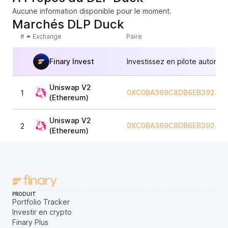
Aucune information disponible pour le moment.
Marchés DLP Duck
#
Exchange
Paire
Finary Invest
Investissez en pilote automat
Uniswap V2
0XC0BA369C8DB6EB392496
1
(Ethereum)
Uniswap V2
0XC0BA369C8DB6EB392496
2
(Ethereum)
PRODUIT
Portfolio Tracker
Investir en crypto
Finary Plus