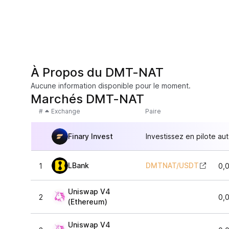
À Propos du DMT-NAT
Aucune information disponible pour le moment.
Marchés DMT-NAT
#
Exchange
Paire
Finary Invest
Investissez en pilote au
LBank
DMTNAT
/
USDT
1
0,
Uniswap V4
2
0,
(Ethereum)
Uniswap V4