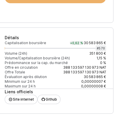
Détails
Capitalisation boursière
30 583 865 €
+0,62 %
#
570
Volume (24h)
351 800 €
Volume/Capitalisation boursière (24h)
1,15 %
Prédominance sur la cap. du marché
0 %
24h)
% du volume
Confiance
Mis à jour
Offre en circulation
388 133 597 130 973
NAT
Offre Totale
388 133 597 130 973
NAT
Évaluation après dilution
30 583 865 €
Minimum sur 24 h
0,00000007 €
Maximum sur 24 h
0,00000008 €
Liens officiels
9 $
86,80 %
Récemment
ÉLEVÉE
Site internet
Github
7 $
6,66 %
Récemment
ÉLEVÉE