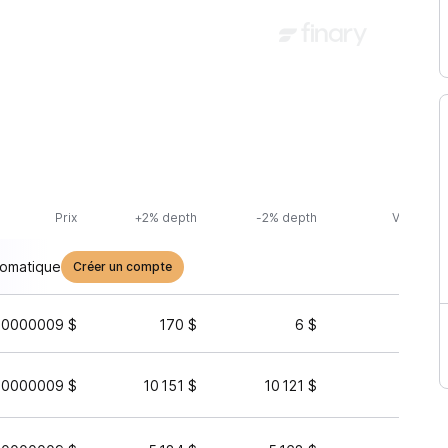
Prix
+2% depth
-2% depth
Volume (
tomatique
Créer un compte
00000009 $
170 $
6 $
351 39
00000009 $
10 151 $
10 121 $
26 95