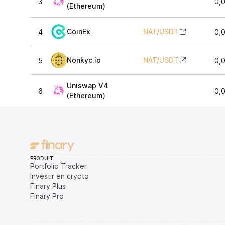
3
0,
(Ethereum)
CoinEx
NAT
/
USDT
4
0,
Nonkyc.io
NAT
/
USDT
5
0,
Uniswap V4
6
0,
(Ethereum)
PRODUIT
Portfolio Tracker
Investir en crypto
Finary Plus
Finary Pro