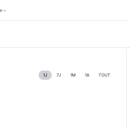
e
1J
7J
1M
1A
TOUT