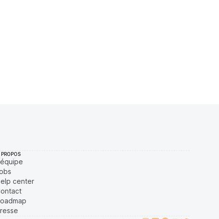
0 $
5,78 %
Récemment
ÉLEVÉE
2 $
0,74 %
Récemment
ÉLEVÉE
6 $
0,02 %
Récemment
ÉLEVÉE
2 $
0 %
Récemment
ÉLEVÉE
 PROPOS
'équipe
obs
elp center
ontact
oadmap
resse