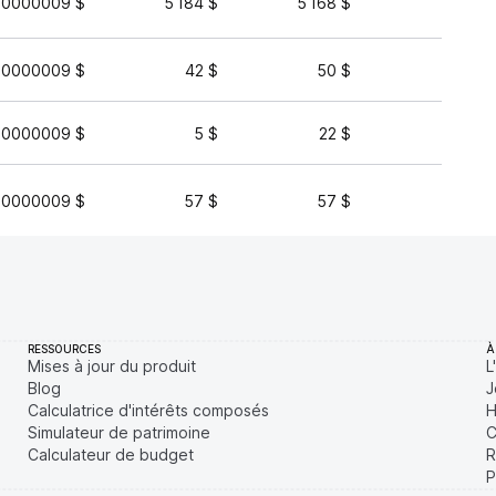
00000009 $
5 184 $
5 168 $
23 39
00000009 $
42 $
50 $
2 99
00000009 $
5 $
22 $
7
00000009 $
57 $
57 $
RESSOURCES
À
Mises à jour du produit
L
Blog
J
Calculatrice d'intérêts composés
H
Simulateur de patrimoine
C
Calculateur de budget
R
P