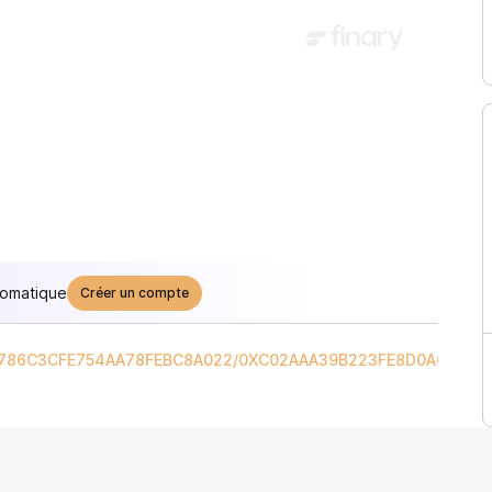
tomatique
Créer un compte
786C3CFE754AA78FEBC8A022
/
0XC02AAA39B223FE8D0A0E5C4