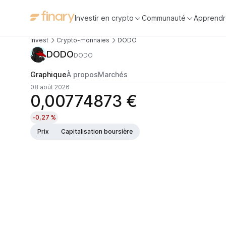
Investir en crypto
Communauté
Apprendr
Invest
Crypto-monnaies
DODO
DODO
DODO
Graphique
À propos
Marchés
08 août 2026
0,00774873 €
-0,27 %
Prix
Capitalisation boursière