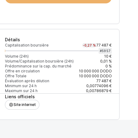
Détails
Capitalisation boursière
77 487 €
-0,27 %
#
5957
Volume (24h)
10 €
Volume/Capitalisation boursière (24h)
0,01 %
Prédominance sur la cap. du marché
0 %
Prix
+2% depth
Offre en circulation
10 000 000
DODO
Offre Totale
10 000 000
DODO
Évaluation après dilution
77 487 €
Minimum sur 24 h
0,00774096 €
Maximum sur 24 h
0,00786879 €
Liens officiels
F27EAD9083C756CC2
0,00895753 $
1 050 $
Site internet