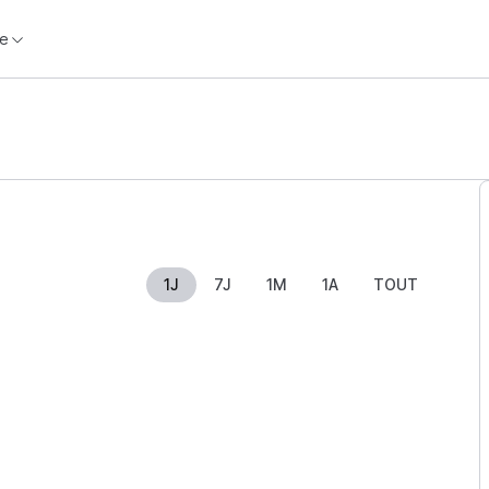
e
1J
7J
1M
1A
TOUT