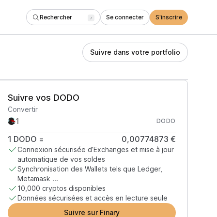
Rechercher
Se connecter
S'inscrire
/
Suivre dans votre portfolio
Suivre vos DODO
Convertir
DODO
1
DODO
=
0,00774873 €
Connexion sécurisée d’Exchanges et mise à jour
automatique de vos soldes
Synchronisation des Wallets tels que Ledger,
Metamask ...
10,000 cryptos disponibles
Données sécurisées et accès en lecture seule
Suivre sur Finary