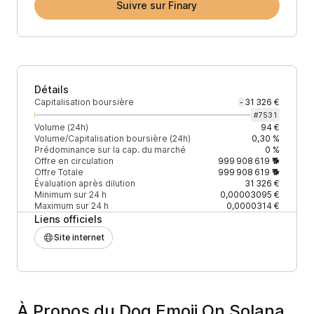
Suivre sur Finary
Détails
Capitalisation boursière
31 326 €
-
#
7531
Volume (24h)
94 €
Volume/Capitalisation boursière (24h)
0,30 %
Prédominance sur la cap. du marché
0 %
Offre en circulation
999 908 619
🐕
Offre Totale
999 908 619
🐕
Évaluation après dilution
31 326 €
Minimum sur 24 h
0,00003095 €
Maximum sur 24 h
0,0000314 €
Liens officiels
Site internet
À Propos du Dog Emoji On Solana