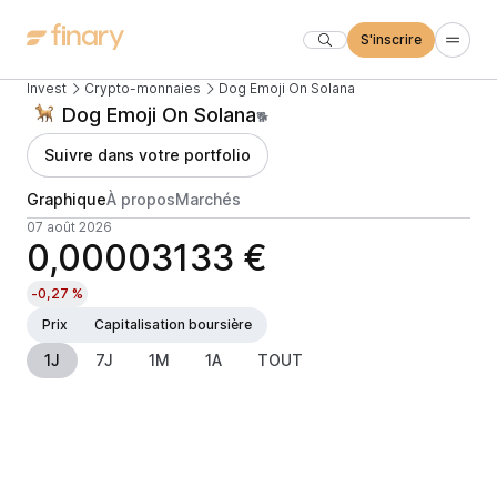
S'inscrire
Invest
Crypto-monnaies
Dog Emoji On Solana
Dog Emoji On Solana
🐕
Suivre dans votre portfolio
Graphique
À propos
Marchés
07 août 2026
0,00003133 €
-0,27 %
Prix
Capitalisation boursière
1J
7J
1M
1A
TOUT