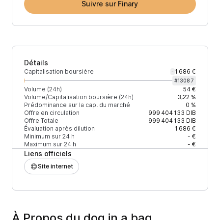
Suivre sur Finary
Détails
Capitalisation boursière
1 686 €
-
#
13087
Volume (24h)
54 €
Volume/Capitalisation boursière (24h)
3,22 %
Prédominance sur la cap. du marché
0 %
Offre en circulation
999 404 133
DIB
Offre Totale
999 404 133
DIB
Évaluation après dilution
1 686 €
Minimum sur 24 h
- €
Maximum sur 24 h
- €
Liens officiels
Site internet
À Propos du dog in a bag