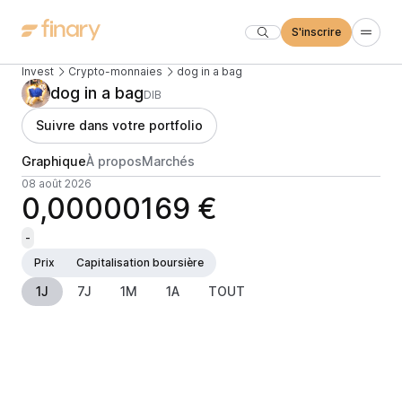
S'inscrire
Invest
Crypto-monnaies
dog in a bag
dog in a bag
DIB
Suivre dans votre portfolio
Graphique
À propos
Marchés
08 août 2026
0,00000169 €
-
Prix
Capitalisation boursière
1J
7J
1M
1A
TOUT