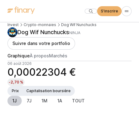
S'inscrire
Invest
Crypto-monnaies
Dog Wif Nunchucks
Dog Wif Nunchucks
NINJA
Suivre dans votre portfolio
Graphique
À propos
Marchés
06 août 2026
0,00022304 €
-2,70 %
Prix
Capitalisation boursière
1J
7J
1M
1A
TOUT