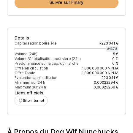
Suivre sur Finary
Détails
Capitalisation boursière
223 041 €
-
#
4378
Volume (24h)
5 €
Volume/Capitalisation boursière (24h)
0 %
Prédominance sur la cap. du marché
0 %
Offre en circulation
1 000 000 000
NINJA
Offre Totale
1 000 000 000
NINJA
Évaluation après dilution
223 041 €
Minimum sur 24 h
0,00022294 €
Maximum sur 24 h
0,00023269 €
Liens officiels
Site internet
À Propos du Dog Wif Nunchucks