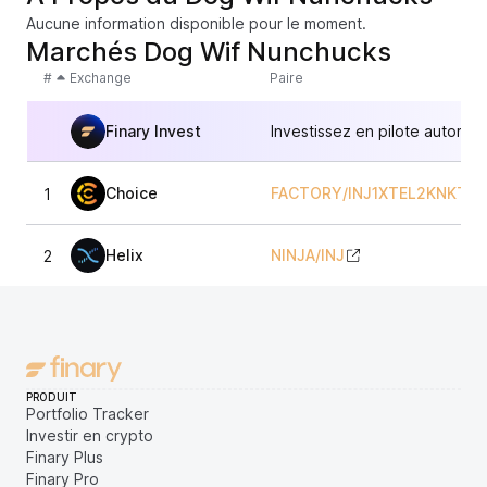
Aucune information disponible pour le moment.
Marchés Dog Wif Nunchucks
#
Exchange
Paire
Finary Invest
Investissez en pilote automat
Choice
FACTORY/INJ1XTEL2KNKT
1
Helix
NINJA
/
INJ
2
PRODUIT
Portfolio Tracker
Investir en crypto
Finary Plus
Finary Pro