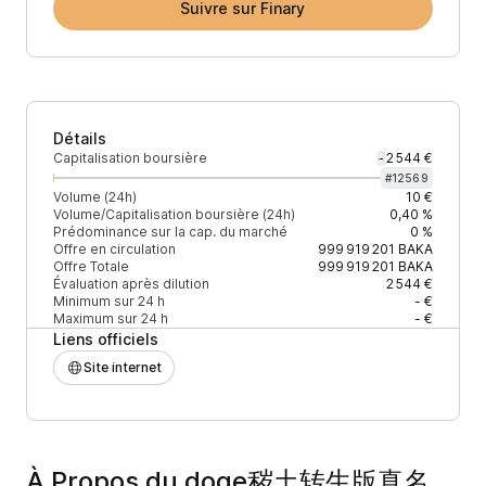
Suivre sur Finary
Détails
Capitalisation boursière
2 544 €
-
#
12569
Volume (24h)
10 €
Volume/Capitalisation boursière (24h)
0,40 %
Prédominance sur la cap. du marché
0 %
Offre en circulation
999 919 201
BAKA
Offre Totale
999 919 201
BAKA
Évaluation après dilution
2 544 €
Minimum sur 24 h
- €
Maximum sur 24 h
- €
Liens officiels
Site internet
À Propos du doge秽土转生版真名