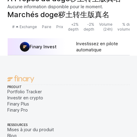
Aucune information disponible pour le moment.
Marchés doge秽土转生版真名
+2%
-2%
Volume
% du
#
Exchange
Paire
Prix
depth
depth
(24h)
volume
Investissez en pilote
Finary Invest
automatique
PRODUIT
Portfolio Tracker
Investir en crypto
Finary Plus
Finary Pro
RESSOURCES
Mises à jour du produit
Blog