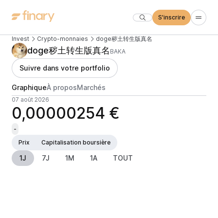
S'inscrire
Invest
Crypto-monnaies
doge秽土转生版真名
doge秽土转生版真名
BAKA
Suivre dans votre portfolio
Graphique
À propos
Marchés
07 août 2026
0,00000254 €
-
Prix
Capitalisation boursière
1J
7J
1M
1A
TOUT