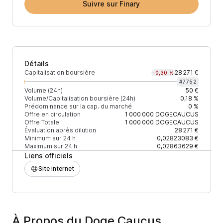
Suivre sur Finary
Détails
Capitalisation boursière
28 271 €
-0,30 %
#
7752
Volume (24h)
50 €
Volume/Capitalisation boursière (24h)
0,18 %
Prédominance sur la cap. du marché
0 %
Offre en circulation
1 000 000
DOGECAUCUS
Offre Totale
1 000 000
DOGECAUCUS
Évaluation après dilution
28 271 €
Minimum sur 24 h
0,02823083 €
Maximum sur 24 h
0,02863629 €
Liens officiels
Site internet
À Propos du Doge Caucus