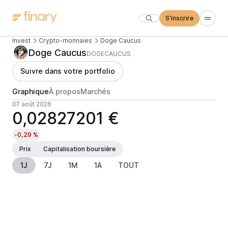
S'inscrire
Invest
Crypto-monnaies
Doge Caucus
Doge Caucus
DOGECAUCUS
Suivre dans votre portfolio
Graphique
À propos
Marchés
07 août 2026
0,02827201 €
-0,29 %
Prix
Capitalisation boursière
1J
7J
1M
1A
TOUT