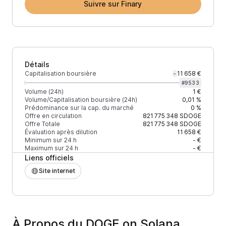
Suivre sur Finary
Détails
Capitalisation boursière
11 658 €
-
#
9533
Volume (24h)
1 €
Volume/Capitalisation boursière (24h)
0,01 %
Prédominance sur la cap. du marché
0 %
Offre en circulation
821 775 348
SDOGE
Offre Totale
821 775 348
SDOGE
Évaluation après dilution
11 658 €
Minimum sur 24 h
- €
Maximum sur 24 h
- €
Liens officiels
Site internet
À Propos du DOGE on Solana