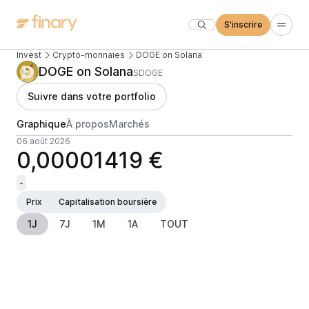
S'inscrire
Invest
Crypto-monnaies
DOGE on Solana
DOGE on Solana
SDOGE
Suivre dans votre portfolio
Graphique
À propos
Marchés
06 août 2026
0,00001419 €
-
Prix
Capitalisation boursière
1J
7J
1M
1A
TOUT