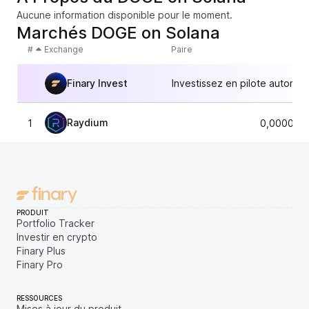
Aucune information disponible pour le moment.
Marchés DOGE on Solana
#
Exchange
Paire
Finary Invest
Investissez en pilote automat
Raydium
1
0,000016
PRODUIT
Portfolio Tracker
Investir en crypto
Finary Plus
Finary Pro
RESSOURCES
Mises à jour du produit