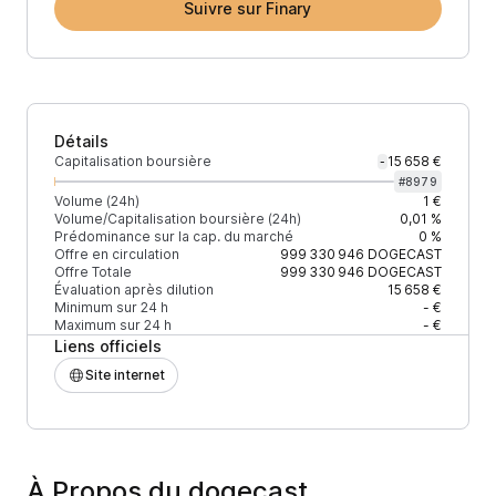
Suivre sur Finary
Détails
Capitalisation boursière
15 658 €
-
#
8979
Volume (24h)
1 €
Volume/Capitalisation boursière (24h)
0,01 %
Prédominance sur la cap. du marché
0 %
Offre en circulation
999 330 946
DOGECAST
Offre Totale
999 330 946
DOGECAST
Évaluation après dilution
15 658 €
Minimum sur 24 h
- €
Maximum sur 24 h
- €
Liens officiels
Site internet
À Propos du dogecast