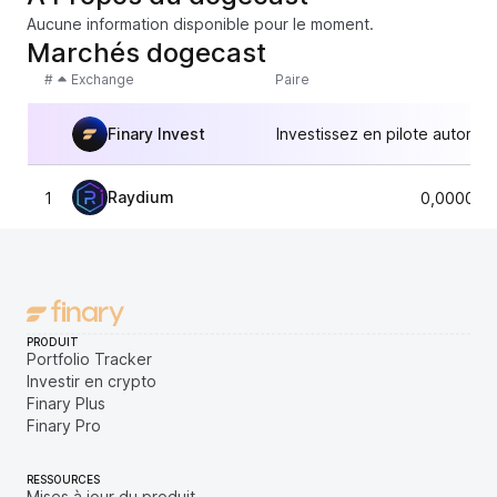
Aucune information disponible pour le moment.
Marchés dogecast
#
Exchange
Paire
Finary Invest
Investissez en pilote automat
Raydium
1
0,000018
PRODUIT
Portfolio Tracker
Investir en crypto
Finary Plus
Finary Pro
RESSOURCES
Mises à jour du produit