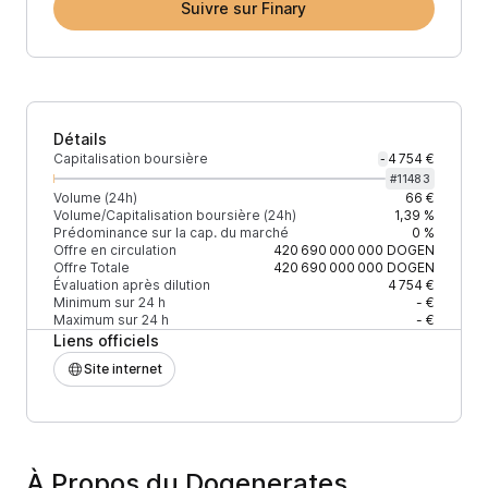
Suivre sur Finary
Détails
Capitalisation boursière
4 754 €
-
#
11483
Volume (24h)
66 €
Volume/Capitalisation boursière (24h)
1,39 %
Prédominance sur la cap. du marché
0 %
Offre en circulation
420 690 000 000
DOGEN
Offre Totale
420 690 000 000
DOGEN
Évaluation après dilution
4 754 €
Minimum sur 24 h
- €
Maximum sur 24 h
- €
Liens officiels
Site internet
À Propos du Dogenerates