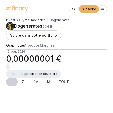
S'inscrire
Invest
Crypto-monnaies
Dogenerates
Dogenerates
DOGEN
Suivre dans votre portfolio
Graphique
À propos
Marchés
10 août 2026
0,00000001 €
-
Prix
Capitalisation boursière
1J
7J
1M
1A
TOUT