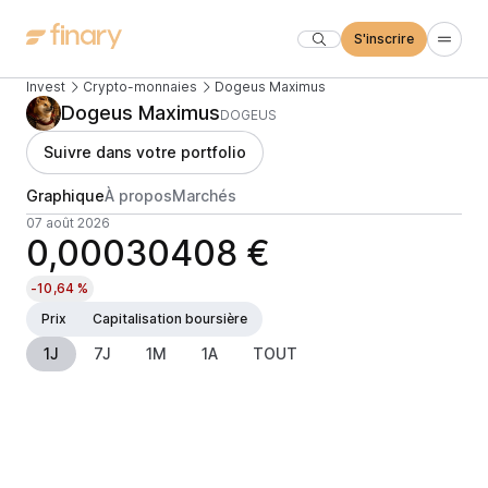
S'inscrire
Invest
Crypto-monnaies
Dogeus Maximus
Dogeus Maximus
DOGEUS
Suivre dans votre portfolio
Graphique
À propos
Marchés
07 août 2026
0,00030408 €
-10,64 %
Prix
Capitalisation boursière
1J
7J
1M
1A
TOUT