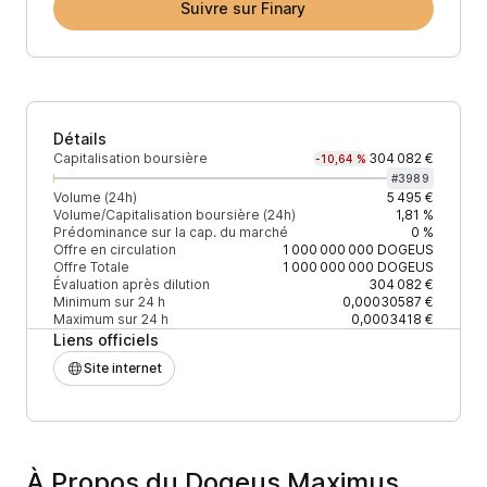
Suivre sur Finary
Détails
Capitalisation boursière
304 082 €
-10,64 %
#
3989
Volume (24h)
5 495 €
Volume/Capitalisation boursière (24h)
1,81 %
Prédominance sur la cap. du marché
0 %
Offre en circulation
1 000 000 000
DOGEUS
Offre Totale
1 000 000 000
DOGEUS
Évaluation après dilution
304 082 €
Minimum sur 24 h
0,00030587 €
Maximum sur 24 h
0,0003418 €
Liens officiels
Site internet
À Propos du Dogeus Maximus