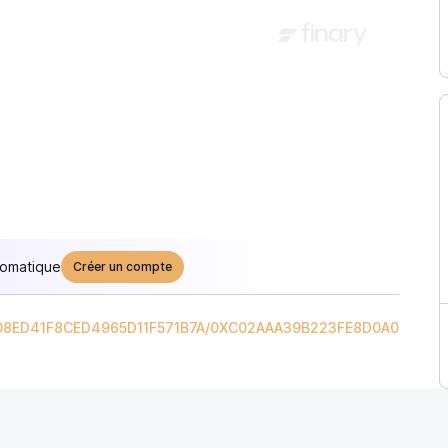
tomatique
Créer un compte
8ED41F8CED4965D11F571B7A
/
0XC02AAA39B223FE8D0A0E5C4F