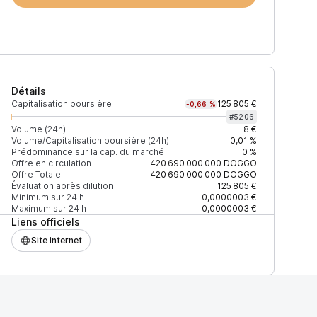
Détails
Capitalisation boursière
125 805 €
-0,66 %
#
5206
Volume (24h)
8 €
Volume/Capitalisation boursière (24h)
0,01 %
Prédominance sur la cap. du marché
0 %
Prix
+2% depth
Offre en circulation
420 690 000 000
DOGGO
Offre Totale
420 690 000 000
DOGGO
Évaluation après dilution
125 805 €
Minimum sur 24 h
0,0000003 €
Maximum sur 24 h
0,0000003 €
Liens officiels
27EAD9083C756CC2
0,0000003 $
1 666 $
Site internet