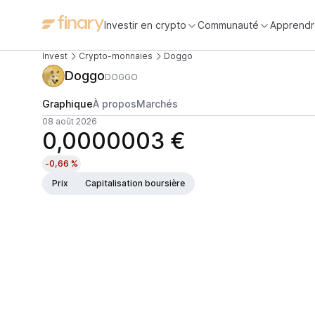
Investir en crypto
Communauté
Apprendr
Invest
Crypto-monnaies
Doggo
Doggo
DOGGO
Graphique
À propos
Marchés
08 août 2026
0,0000003 €
-0,66 %
Prix
Capitalisation boursière