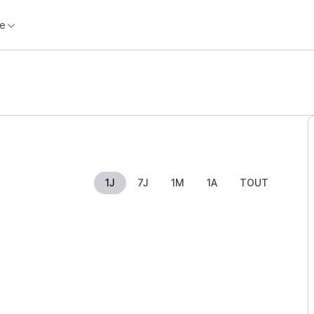
e
1J
7J
1M
1A
TOUT