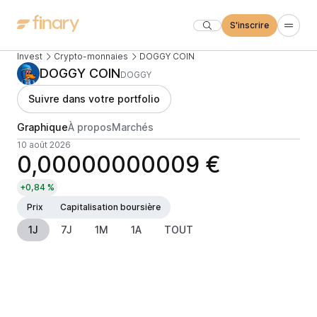
S'inscrire
Invest
Crypto-monnaies
DOGGY COIN
DOGGY COIN
DOGGY
Suivre dans votre portfolio
Graphique
À propos
Marchés
10 août 2026
0,00000000009 €
+0,84 %
Prix
Capitalisation boursière
1J
7J
1M
1A
TOUT