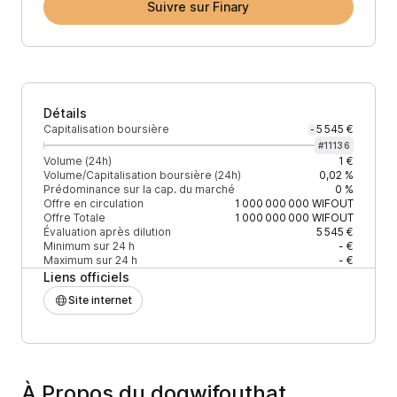
Suivre sur Finary
Détails
Capitalisation boursière
5 545 €
-
#
11136
Volume (24h)
1 €
Volume/Capitalisation boursière (24h)
0,02 %
Prédominance sur la cap. du marché
0 %
Offre en circulation
1 000 000 000
WIFOUT
Offre Totale
1 000 000 000
WIFOUT
Évaluation après dilution
5 545 €
Minimum sur 24 h
- €
Maximum sur 24 h
- €
Liens officiels
Site internet
À Propos du dogwifouthat