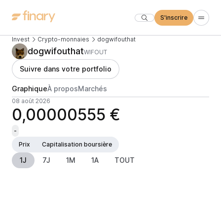
S'inscrire
Invest
Crypto-monnaies
dogwifouthat
dogwifouthat
WIFOUT
Suivre dans votre portfolio
Graphique
À propos
Marchés
08 août 2026
0,00000555 €
-
Prix
Capitalisation boursière
1J
7J
1M
1A
TOUT