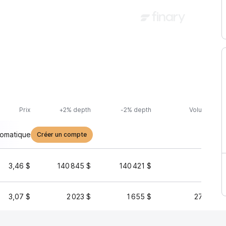
Prix
+2% depth
-2% depth
Volume (24h
tomatique
Créer un compte
3,46 $
140 845 $
140 421 $
38 
3,07 $
2 023 $
1 655 $
274 056 