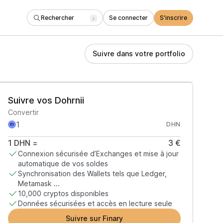
Rechercher
Se connecter
S'inscrire
/
Suivre dans votre portfolio
Suivre vos Dohrnii
Convertir
DHN
1
DHN
=
3 €
Connexion sécurisée d’Exchanges et mise à jour
automatique de vos soldes
Synchronisation des Wallets tels que Ledger,
Metamask ...
10,000 cryptos disponibles
Données sécurisées et accès en lecture seule
Suivre sur Finary