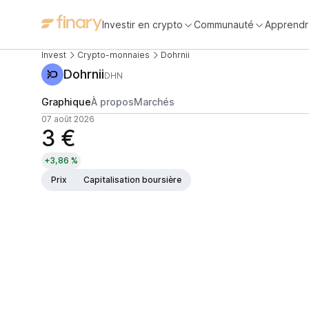
Investir en crypto
Communauté
Apprendr
Invest
Crypto-monnaies
Dohrnii
Dohrnii
DHN
Graphique
À propos
Marchés
07 août 2026
3 €
+3,86 %
Prix
Capitalisation boursière