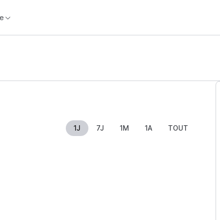
e
1J
7J
1M
1A
TOUT