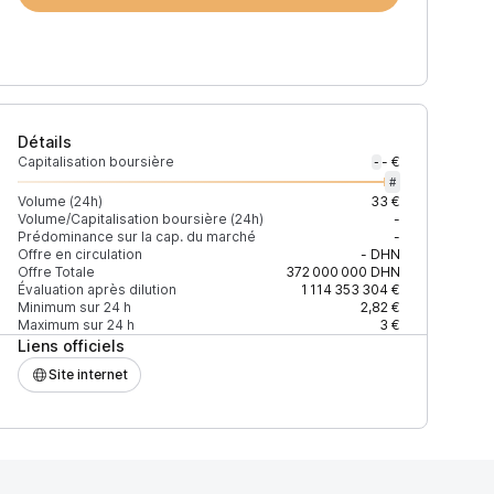
Détails
Capitalisation boursière
- €
-
#
Volume (24h)
33 €
Volume/Capitalisation boursière (24h)
-
Prédominance sur la cap. du marché
-
)
% du volume
Confiance
Mis à jour
Offre en circulation
-
DHN
Offre Totale
372 000 000
DHN
Évaluation après dilution
1 114 353 304 €
Minimum sur 24 h
2,82 €
Maximum sur 24 h
3 €
Liens officiels
$
100 %
Récemment
ÉLEVÉE
Site internet
$
721 579,78 %
Récemment
ÉLEVÉE