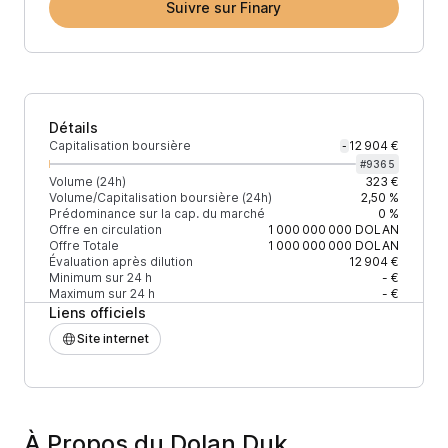
Suivre sur Finary
Détails
Capitalisation boursière
12 904 €
-
#
9365
Volume (24h)
323 €
Volume/Capitalisation boursière (24h)
2,50 %
Prédominance sur la cap. du marché
0 %
Offre en circulation
1 000 000 000
DOLAN
Offre Totale
1 000 000 000
DOLAN
Évaluation après dilution
12 904 €
Minimum sur 24 h
- €
Maximum sur 24 h
- €
Liens officiels
Site internet
À Propos du Dolan Duk