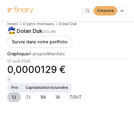
S'inscrire
Invest
Crypto-monnaies
Dolan Duk
Dolan Duk
DOLAN
Suivre dans votre portfolio
Graphique
À propos
Marchés
07 août 2026
0,0000129 €
-
Prix
Capitalisation boursière
1J
7J
1M
1A
TOUT