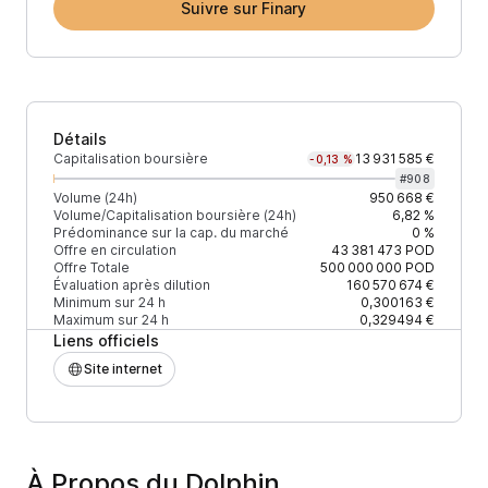
Suivre sur Finary
Détails
Capitalisation boursière
13 931 585 €
-0,13 %
#
908
Volume (24h)
950 668 €
Volume/Capitalisation boursière (24h)
6,82 %
Prédominance sur la cap. du marché
0 %
Offre en circulation
43 381 473
POD
Offre Totale
500 000 000
POD
Évaluation après dilution
160 570 674 €
Minimum sur 24 h
0,300163 €
Maximum sur 24 h
0,329494 €
Liens officiels
Site internet
À Propos du Dolphin