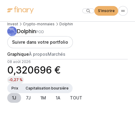
S'inscrire
Invest
Crypto-monnaies
Dolphin
Dolphin
POD
Suivre dans votre portfolio
Graphique
À propos
Marchés
08 août 2026
0,320696 €
-0,27 %
Prix
Capitalisation boursière
1J
7J
1M
1A
TOUT