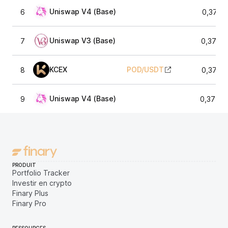
Uniswap V4 (Base)
6
0,3714
Uniswap V3 (Base)
7
0,3717
KCEX
POD
/
USDT
8
0,3753
Uniswap V4 (Base)
9
0,3794
PRODUIT
Portfolio Tracker
Investir en crypto
Finary Plus
Finary Pro