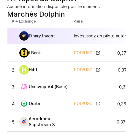
Aucune information disponible pour le moment.
Marchés Dolphin
#
Exchange
Paire
Finary Invest
Investissez en pilote automat
LBank
POD
/
USDT
1
0,3709
Hibt
POD
/
USDT
2
0,3719
Uniswap V4 (Base)
3
0,3711
Ourbit
POD
/
USDT
4
0,3686
Aerodrome
5
0,3709
Slipstream 3