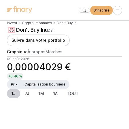
S'inscrire
Invest
Crypto-monnaies
Don't Buy Inu
Don't Buy Inu
DBI
Suivre dans votre portfolio
Graphique
À propos
Marchés
09 août 2026
0,00004029 €
+0,46 %
Prix
Capitalisation boursière
1J
7J
1M
1A
TOUT