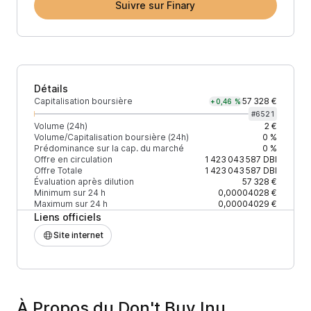
Suivre sur Finary
Détails
Capitalisation boursière
57 328 €
+0,46 %
#
6521
Volume (24h)
2 €
Volume/Capitalisation boursière (24h)
0 %
Prédominance sur la cap. du marché
0 %
Offre en circulation
1 423 043 587
DBI
Offre Totale
1 423 043 587
DBI
Évaluation après dilution
57 328 €
Minimum sur 24 h
0,00004028 €
Maximum sur 24 h
0,00004029 €
Liens officiels
Site internet
À Propos du Don't Buy Inu