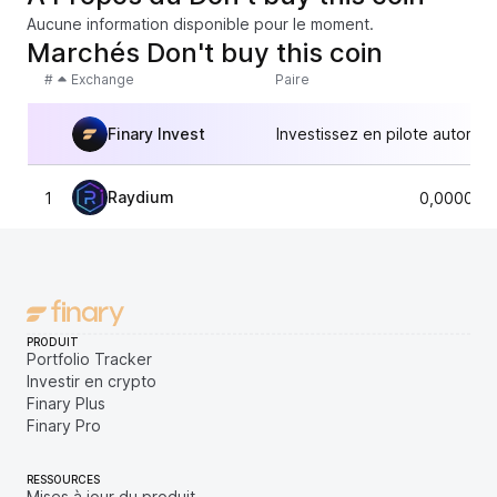
Aucune information disponible pour le moment.
Marchés Don't buy this coin
#
Exchange
Paire
Finary Invest
Investissez en pilote automat
Raydium
1
0,000011
PRODUIT
Portfolio Tracker
Investir en crypto
Finary Plus
Finary Pro
RESSOURCES
Mises à jour du produit