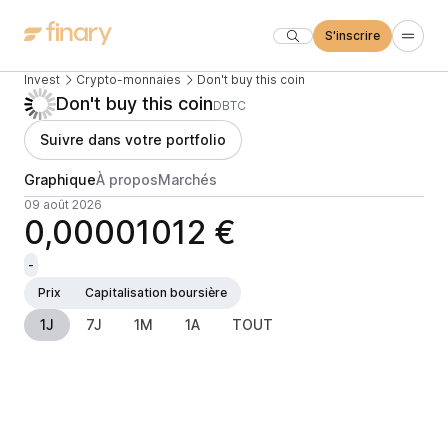
S'inscrire
Invest
Crypto-monnaies
Don't buy this coin
Don't buy this coin
DBTC
Suivre dans votre portfolio
Graphique
À propos
Marchés
09 août 2026
0,00001012 €
-
Prix
Capitalisation boursière
1J
7J
1M
1A
TOUT