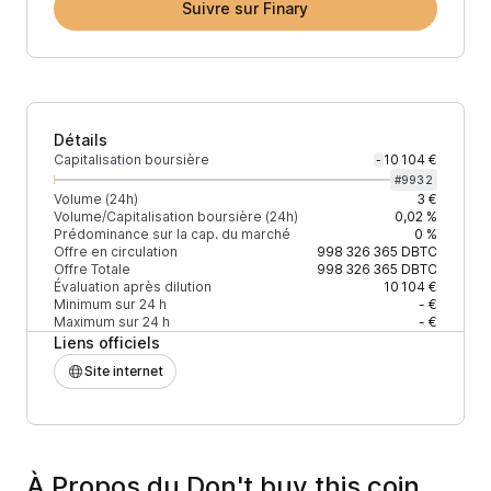
Suivre sur Finary
Détails
Capitalisation boursière
10 104 €
-
#
9932
Volume (24h)
3 €
Volume/Capitalisation boursière (24h)
0,02 %
Prédominance sur la cap. du marché
0 %
Offre en circulation
998 326 365
DBTC
Offre Totale
998 326 365
DBTC
Évaluation après dilution
10 104 €
Minimum sur 24 h
- €
Maximum sur 24 h
- €
Liens officiels
Site internet
À Propos du Don't buy this coin