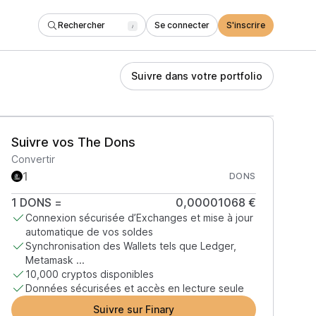
Rechercher
Se connecter
S'inscrire
/
Suivre dans votre portfolio
Suivre vos The Dons
Convertir
DONS
1
DONS
=
0,00001068 €
Connexion sécurisée d’Exchanges et mise à jour
automatique de vos soldes
Synchronisation des Wallets tels que Ledger,
Metamask ...
10,000 cryptos disponibles
Données sécurisées et accès en lecture seule
Suivre sur Finary