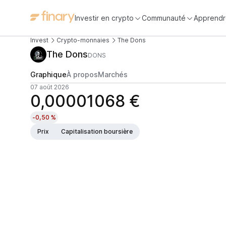
Investir en crypto
Communauté
Apprendr
Invest
Crypto-monnaies
The Dons
The Dons
DONS
Graphique
À propos
Marchés
07 août 2026
0,00001068 €
-0,50 %
Prix
Capitalisation boursière