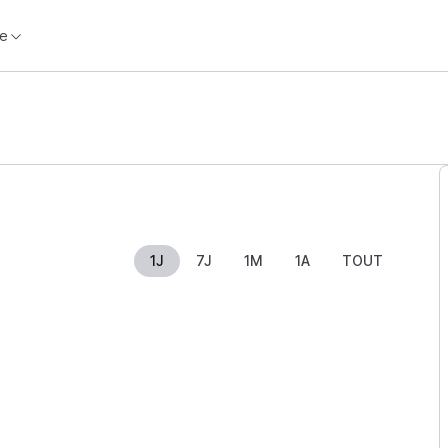
e
1J
7J
1M
1A
TOUT