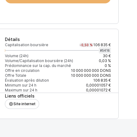
Détails
Capitalisation boursière
106 835 €
-0,50 %
#
5416
Volume (24h)
30 €
Volume/Capitalisation boursière (24h)
0,03 %
Prédominance sur la cap. du marché
0 %
)
% du volume
Confiance
Mis à jour
Offre en circulation
10 000 000 000
DONS
Offre Totale
10 000 000 000
DONS
Évaluation après dilution
106 835 €
Minimum sur 24 h
0,00001057 €
Maximum sur 24 h
0,00001072 €
Liens officiels
$
100 %
Récemment
ÉLEVÉE
Site internet