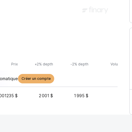
Prix
+2% depth
-2% depth
Volume (24h
tomatique
Créer un compte
001235 $
2 001 $
1 995 $
35 