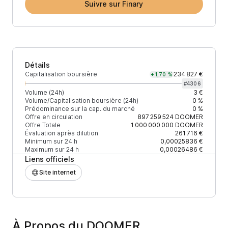
Suivre sur Finary
Détails
Capitalisation boursière
234 827 €
+1,70 %
#
4306
Volume (24h)
3 €
Volume/Capitalisation boursière (24h)
0 %
Prédominance sur la cap. du marché
0 %
Offre en circulation
897 259 524
DOOMER
Offre Totale
1 000 000 000
DOOMER
Évaluation après dilution
261 716 €
Minimum sur 24 h
0,00025836 €
Maximum sur 24 h
0,00026486 €
Liens officiels
Site internet
À Propos du DOOMER