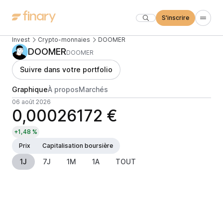
S'inscrire
Invest
Crypto-monnaies
DOOMER
DOOMER
DOOMER
Suivre dans votre portfolio
Graphique
À propos
Marchés
06 août 2026
0,00026172 €
+1,48 %
Prix
Capitalisation boursière
1J
7J
1M
1A
TOUT