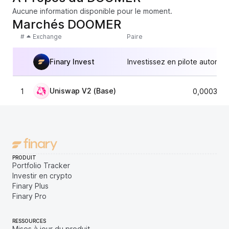
Aucune information disponible pour le moment.
Marchés DOOMER
#
Exchange
Paire
Finary Invest
Investissez en pilote automat
Uniswap V2 (Base)
1
0,000301
PRODUIT
Portfolio Tracker
Investir en crypto
Finary Plus
Finary Pro
RESSOURCES
Mises à jour du produit