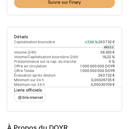
Suivre sur Finary
Détails
Capitalisation boursière
293 732 €
+7,50 %
#
4050
Volume (24h)
56 455 €
Volume/Capitalisation boursière (24h)
19,22 %
Prédominance sur la cap. du marché
0 %
Offre en circulation
1 000 000 000
DOYR
Offre Totale
1 000 000 000
DOYR
Évaluation après dilution
293 732 €
Minimum sur 24 h
0,00026735 €
Maximum sur 24 h
0,00030109 €
Liens officiels
Site internet
À Propos du DOYR