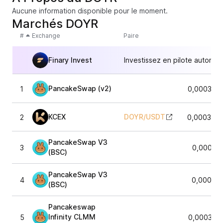
Aucune information disponible pour le moment.
Marchés DOYR
#
Exchange
Paire
Finary Invest
Investissez en pilote automat
PancakeSwap (v2)
1
0,000338
KCEX
DOYR
/
USDT
2
0,0003397
PancakeSwap V3
3
0,00033
(BSC)
PancakeSwap V3
4
0,00033
(BSC)
Pancakeswap
Infinity CLMM
5
0,000318