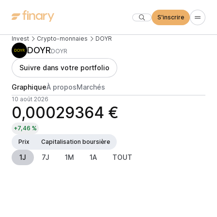
S'inscrire
Invest
Crypto-monnaies
DOYR
DOYR
DOYR
Suivre dans votre portfolio
Graphique
À propos
Marchés
10 août 2026
0,00029364 €
+7,46 %
Prix
Capitalisation boursière
1J
7J
1M
1A
TOUT