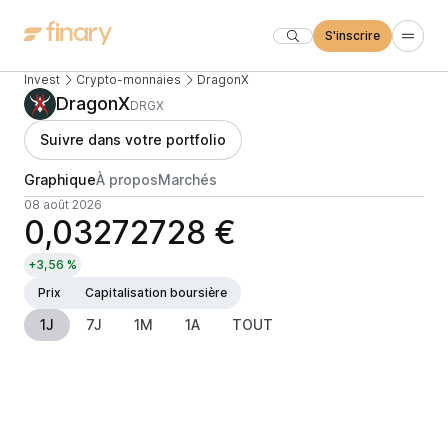
S'inscrire
Invest
Crypto-monnaies
DragonX
DragonX
DRGX
Suivre dans votre portfolio
Graphique
À propos
Marchés
08 août 2026
0,03272728 €
+3,56 %
Prix
Capitalisation boursière
1J
7J
1M
1A
TOUT