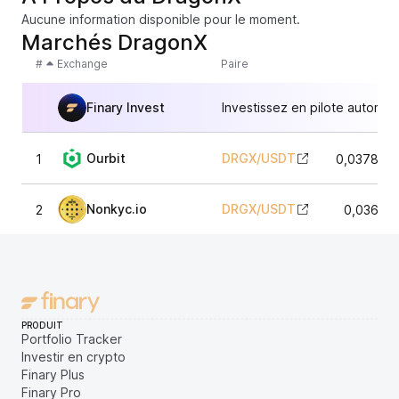
Aucune information disponible pour le moment.
Marchés DragonX
#
Exchange
Paire
Finary Invest
Investissez en pilote automat
Ourbit
DRGX
/
USDT
1
0,037835
Nonkyc.io
DRGX
/
USDT
2
0,03626
PRODUIT
Portfolio Tracker
Investir en crypto
Finary Plus
Finary Pro