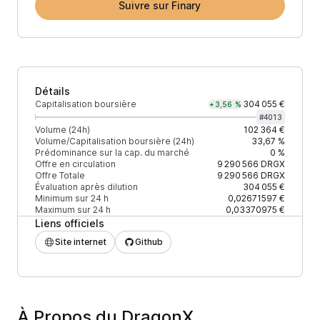
Suivre sur Finary
Détails
Capitalisation boursière
304 055 €
+3,56 %
#
4013
Volume (24h)
102 364 €
Volume/Capitalisation boursière (24h)
33,67 %
Prédominance sur la cap. du marché
0 %
Offre en circulation
9 290 566
DRGX
Offre Totale
9 290 566
DRGX
Évaluation après dilution
304 055 €
Minimum sur 24 h
0,02671597 €
Maximum sur 24 h
0,03370975 €
Liens officiels
Site internet
Github
À Propos du DragonX