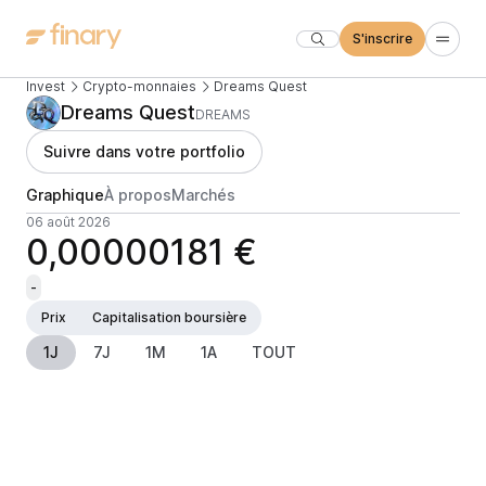
S'inscrire
Invest
Crypto-monnaies
Dreams Quest
Dreams Quest
DREAMS
Suivre dans votre portfolio
Graphique
À propos
Marchés
06 août 2026
0,00000181 €
-
Prix
Capitalisation boursière
1J
7J
1M
1A
TOUT