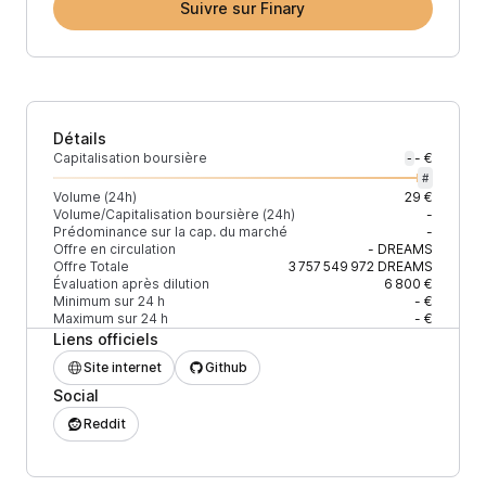
Suivre sur Finary
Détails
Capitalisation boursière
- €
-
#
Volume (24h)
29 €
Volume/Capitalisation boursière (24h)
-
Prédominance sur la cap. du marché
-
Offre en circulation
-
DREAMS
Offre Totale
3 757 549 972
DREAMS
Évaluation après dilution
6 800 €
Minimum sur 24 h
- €
Maximum sur 24 h
- €
Liens officiels
Site internet
Github
Social
Reddit