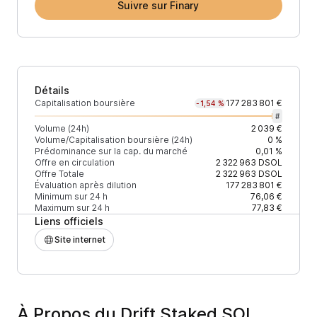
Suivre sur Finary
Détails
Capitalisation boursière
177 283 801 €
-1,54 %
#
Volume (24h)
2 039 €
Volume/Capitalisation boursière (24h)
0 %
Prédominance sur la cap. du marché
0,01 %
Offre en circulation
2 322 963
DSOL
Offre Totale
2 322 963
DSOL
Évaluation après dilution
177 283 801 €
Minimum sur 24 h
76,06 €
Maximum sur 24 h
77,83 €
Liens officiels
Site internet
À Propos du Drift Staked SOL