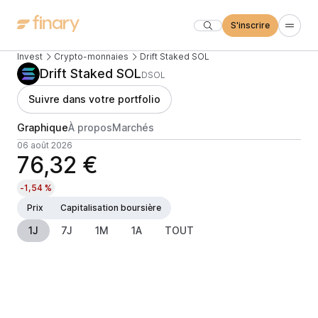
S'inscrire
Invest
Crypto-monnaies
Drift Staked SOL
Drift Staked SOL
DSOL
Suivre dans votre portfolio
Graphique
À propos
Marchés
06 août 2026
76,32 €
-1,54 %
Prix
Capitalisation boursière
1J
7J
1M
1A
TOUT