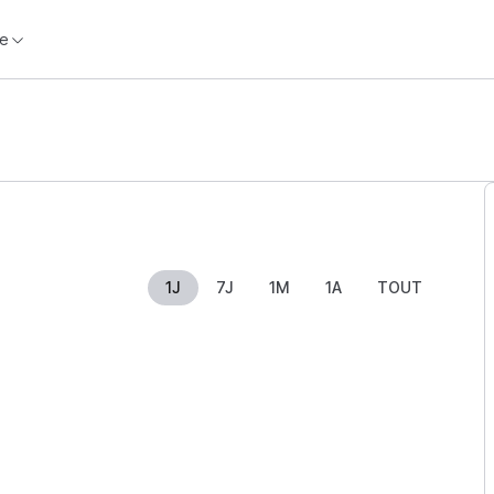
e
1J
7J
1M
1A
TOUT