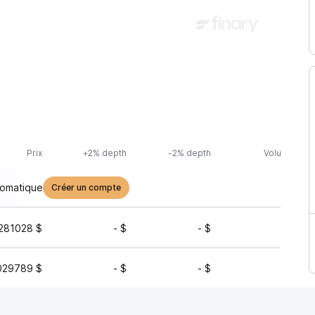
Prix
+2% depth
-2% depth
Volume (24h
tomatique
Créer un compte
281028 $
- $
- $
3 339 
029789 $
- $
- $
345 