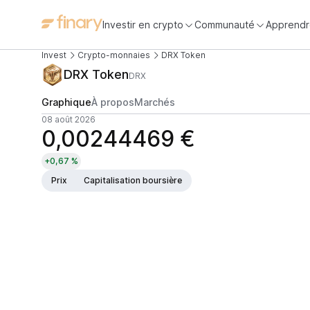
Investir en crypto
Communauté
Apprendr
Invest
Crypto-monnaies
DRX Token
DRX Token
DRX
Graphique
À propos
Marchés
08 août 2026
0,00244469 €
+0,67 %
Prix
Capitalisation boursière