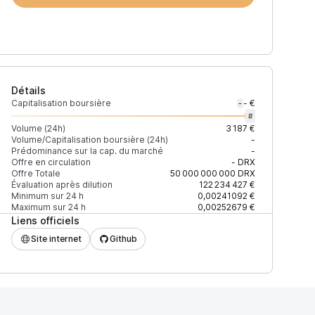
Détails
Capitalisation boursière
- €
-
#
Volume (24h)
3 187 €
Volume/Capitalisation boursière (24h)
-
Prédominance sur la cap. du marché
-
)
% du volume
Confiance
Mis à jour
Offre en circulation
-
DRX
Offre Totale
50 000 000 000
DRX
Évaluation après dilution
122 234 427 €
Minimum sur 24 h
0,00241092 €
Maximum sur 24 h
0,00252679 €
Liens officiels
$
90,64 %
Récemment
ÉLEVÉE
Site internet
Github
$
9,36 %
Récemment
ÉLEVÉE