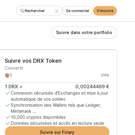
Rechercher
Se connecter
S'inscrire
/
Suivre dans votre portfolio
Suivre vos DRX Token
Convertir
DRX
1
DRX
=
0,00244469 €
Connexion sécurisée d’Exchanges et mise à jour
automatique de vos soldes
Synchronisation des Wallets tels que Ledger,
Metamask ...
10,000 cryptos disponibles
Données sécurisées et accès en lecture seule
Suivre sur Finary