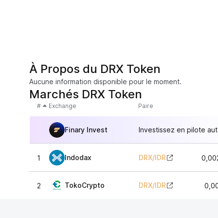
À Propos du DRX Token
Aucune information disponible pour le moment.
Marchés DRX Token
#
Exchange
Paire
Finary Invest
Investissez en pilote au
Indodax
DRX
/
IDR
1
0,00
TokoCrypto
DRX
/
IDR
2
0,0