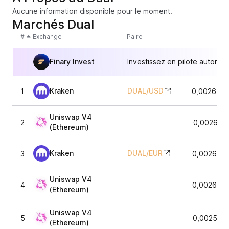
Aucune information disponible pour le moment.
Marchés Dual
#
Exchange
Paire
Finary Invest
Investissez en pilote automat
Kraken
DUAL
/
USD
1
0,0026585
Uniswap V4
2
0,002629
(Ethereum)
Kraken
DUAL
/
EUR
3
0,0026672
Uniswap V4
4
0,0026039
(Ethereum)
Uniswap V4
5
0,002551
(Ethereum)