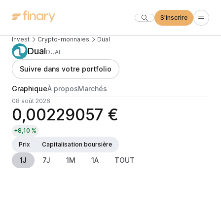
S'inscrire
Invest
Crypto-monnaies
Dual
Dual
DUAL
Suivre dans votre portfolio
Graphique
À propos
Marchés
08 août 2026
0,00229057 €
+8,10 %
Prix
Capitalisation boursière
1J
7J
1M
1A
TOUT