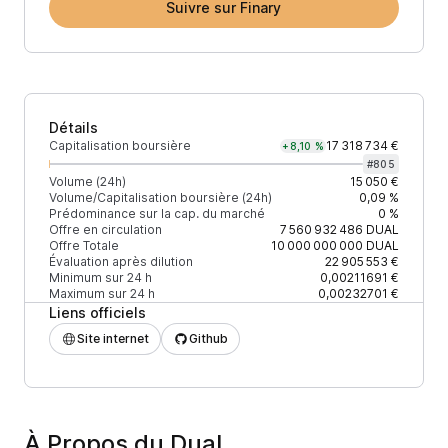
Suivre sur Finary
Détails
Capitalisation boursière
17 318 734 €
+8,10 %
#
805
Volume (24h)
15 050 €
Volume/Capitalisation boursière (24h)
0,09 %
Prédominance sur la cap. du marché
0 %
Offre en circulation
7 560 932 486
DUAL
Offre Totale
10 000 000 000
DUAL
Évaluation après dilution
22 905 553 €
Minimum sur 24 h
0,00211691 €
Maximum sur 24 h
0,00232701 €
Liens officiels
Site internet
Github
À Propos du Dual