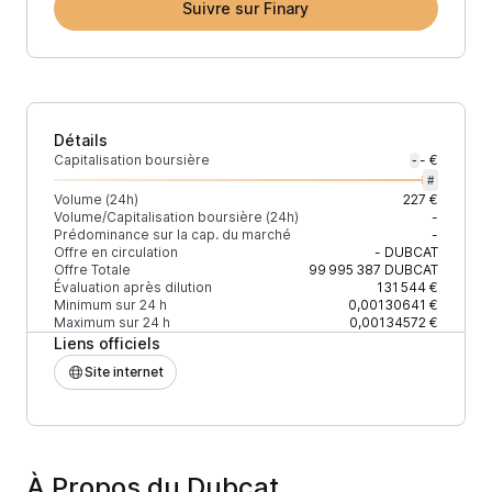
Suivre sur Finary
Détails
Capitalisation boursière
- €
-
#
Volume (24h)
227 €
Volume/Capitalisation boursière (24h)
-
Prédominance sur la cap. du marché
-
Offre en circulation
-
DUBCAT
Offre Totale
99 995 387
DUBCAT
Évaluation après dilution
131 544 €
Minimum sur 24 h
0,00130641 €
Maximum sur 24 h
0,00134572 €
Liens officiels
Site internet
À Propos du Dubcat