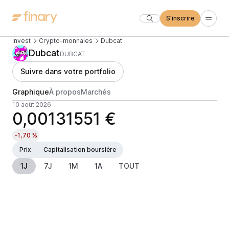
S'inscrire
Invest
Crypto-monnaies
Dubcat
Dubcat
DUBCAT
Suivre dans votre portfolio
Graphique
À propos
Marchés
10 août 2026
0,00131551 €
-1,70 %
Prix
Capitalisation boursière
1J
7J
1M
1A
TOUT