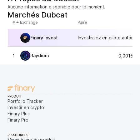
Aucune information disponible pour le moment.
Marchés Dubcat
#
Exchange
Paire
Finary Invest
Investissez en pilote automat
Raydium
1
0,001520
PRODUIT
Portfolio Tracker
Investir en crypto
Finary Plus
Finary Pro
RESSOURCES
Mises à jour du produit