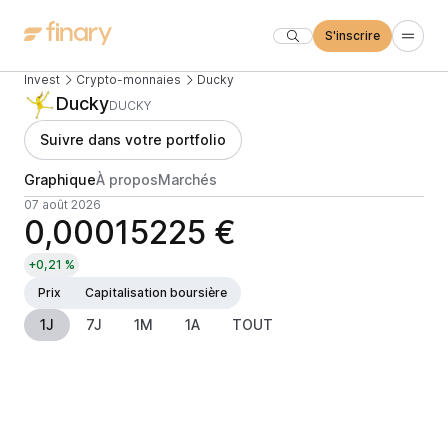
S'inscrire
Invest
Crypto-monnaies
Ducky
Ducky
DUCKY
Suivre dans votre portfolio
Graphique
À propos
Marchés
07 août 2026
0,00015225 €
+0,21 %
Prix
Capitalisation boursière
1J
7J
1M
1A
TOUT