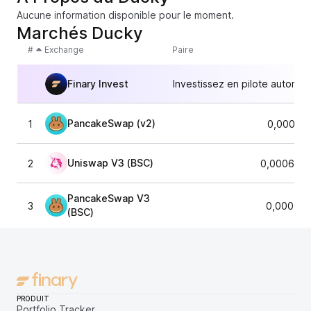
Aucune information disponible pour le moment.
Marchés Ducky
#
Exchange
Paire
Finary Invest
Investissez en pilote automat
PancakeSwap (v2)
1
0,00017
Uniswap V3 (BSC)
2
0,0006483
PancakeSwap V3
3
0,000648
(BSC)
PRODUIT
Portfolio Tracker