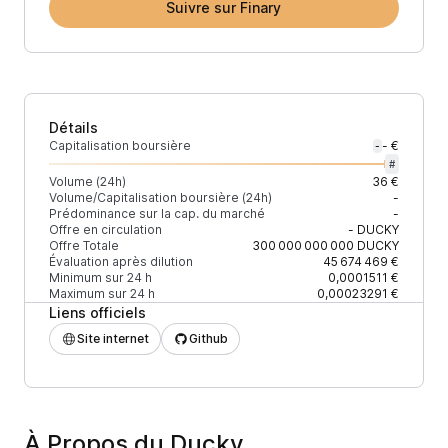
Suivre sur Finary
Détails
Capitalisation boursière
- €
-
#
Volume (24h)
36 €
Volume/Capitalisation boursière (24h)
-
Prédominance sur la cap. du marché
-
Offre en circulation
-
DUCKY
Offre Totale
300 000 000 000
DUCKY
Évaluation après dilution
45 674 469 €
Minimum sur 24 h
0,0001511 €
Maximum sur 24 h
0,00023291 €
Liens officiels
Site internet
Github
À Propos du Ducky