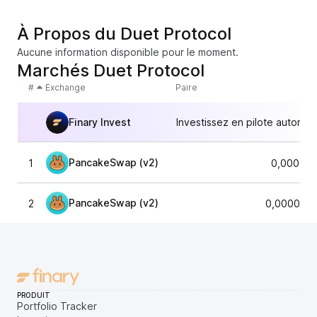
À Propos du Duet Protocol
Aucune information disponible pour le moment.
Marchés Duet Protocol
#
Exchange
Paire
Finary Invest
Investissez en pilote automat
PancakeSwap (v2)
1
0,000086
PancakeSwap (v2)
2
0,0000866
PRODUIT
Portfolio Tracker