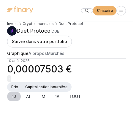
S'inscrire
Invest
Crypto-monnaies
Duet Protocol
Duet Protocol
DUET
Suivre dans votre portfolio
Graphique
À propos
Marchés
10 août 2026
0,00007503 €
-
Prix
Capitalisation boursière
1J
7J
1M
1A
TOUT