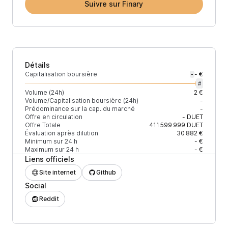
Suivre sur Finary
Détails
Capitalisation boursière
- €
-
#
Volume (24h)
2 €
Volume/Capitalisation boursière (24h)
-
Prédominance sur la cap. du marché
-
Offre en circulation
-
DUET
Offre Totale
411 599 999
DUET
Évaluation après dilution
30 882 €
Minimum sur 24 h
- €
Maximum sur 24 h
- €
Liens officiels
Site internet
Github
Social
Reddit