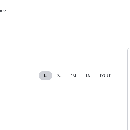
e
1J
7J
1M
1A
TOUT