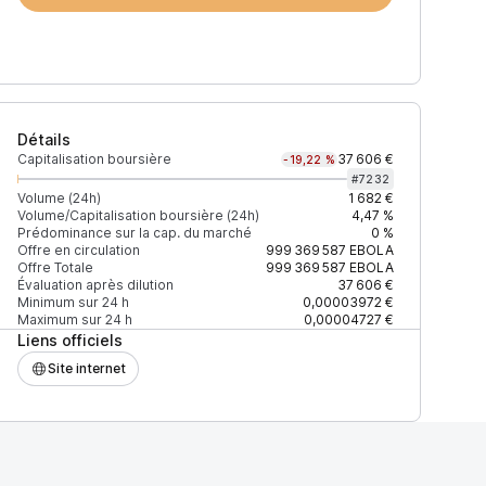
Détails
Capitalisation boursière
37 606 €
-19,22 %
#
7232
Volume (24h)
1 682 €
Volume/Capitalisation boursière (24h)
4,47 %
Prédominance sur la cap. du marché
0 %
)
% du volume
Confiance
Mis à jour
Offre en circulation
999 369 587
EBOLA
Offre Totale
999 369 587
EBOLA
Évaluation après dilution
37 606 €
Minimum sur 24 h
0,00003972 €
Maximum sur 24 h
0,00004727 €
Liens officiels
$
100 %
Récemment
ÉLEVÉE
Site internet