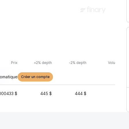
Prix
+2% depth
-2% depth
Volume (24h
tomatique
Créer un compte
000433 $
445 $
444 $
1 936 