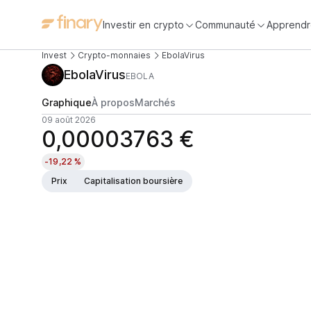
Investir en crypto
Communauté
Apprendr
Invest
Crypto-monnaies
EbolaVirus
EbolaVirus
EBOLA
Graphique
À propos
Marchés
09 août 2026
0,00003763 €
-19,22 %
Prix
Capitalisation boursière