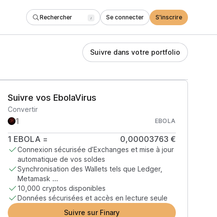
Rechercher
Se connecter
S'inscrire
/
Suivre dans votre portfolio
Suivre vos EbolaVirus
Convertir
EBOLA
1
EBOLA
=
0,00003763 €
Connexion sécurisée d’Exchanges et mise à jour
automatique de vos soldes
Synchronisation des Wallets tels que Ledger,
Metamask ...
10,000 cryptos disponibles
Données sécurisées et accès en lecture seule
Suivre sur Finary