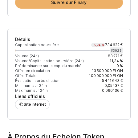
Suivre sur Finary
Détails
Capitalisation boursière
734 622 €
-5,74 %
#
3029
Volume (24h)
83 271 €
Volume/Capitalisation boursière (24h)
11,34 %
Prédominance sur la cap. du marché
0 %
Offre en circulation
13 500 000
ELON
Offre Totale
100 000 000
ELON
Évaluation après dilution
5 441 643 €
Minimum sur 24 h
0,05437 €
Maximum sur 24 h
0,060136 €
Liens officiels
Site internet
À Propos du Echelon Token