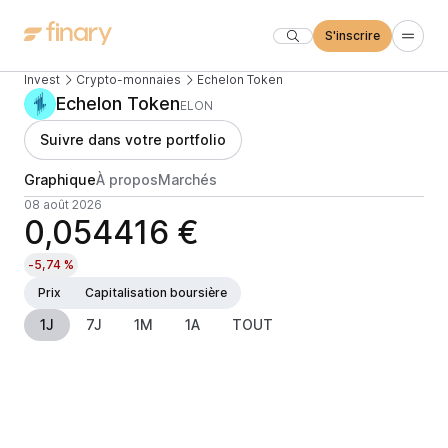
S'inscrire
Invest
Crypto-monnaies
Echelon Token
Echelon Token
ELON
Suivre dans votre portfolio
Graphique
À propos
Marchés
08 août 2026
0,054416 €
-5,74 %
Prix
Capitalisation boursière
1J
7J
1M
1A
TOUT