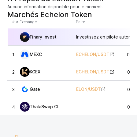
Aucune information disponible pour le moment.
Marchés Echelon Token
#
Exchange
Paire
Finary Invest
Investissez en pilote automat
MEXC
ECHELON
/
USDT
1
0,06
KCEX
ECHELON
/
USDT
2
0,06
Gate
ELON
/
USDT
3
0,06
ThalaSwap CL
4
0,06