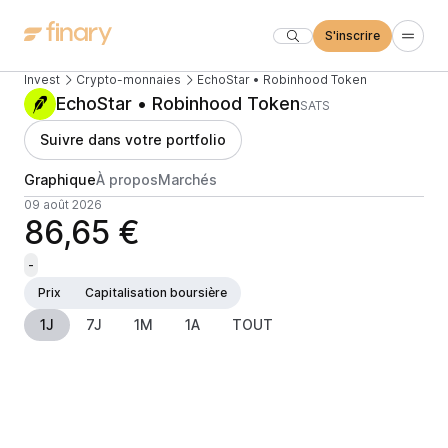
S'inscrire
Invest
Crypto-monnaies
EchoStar • Robinhood Token
EchoStar • Robinhood Token
SATS
Suivre dans votre portfolio
Graphique
À propos
Marchés
09 août 2026
86,65 €
-
Prix
Capitalisation boursière
1J
7J
1M
1A
TOUT