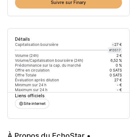
Suivre sur Finary
Détails
Capitalisation boursière
27 €
-
#
13517
Volume (24h)
2 €
Volume/Capitalisation boursière (24h)
6,52 %
Prédominance sur la cap. du marché
0 %
Offre en circulation
0
SATS
Offre Totale
0
SATS
Évaluation après dilution
27 €
Minimum sur 24 h
- €
Maximum sur 24 h
- €
Liens officiels
Site internet
À Propos du EchoStar •