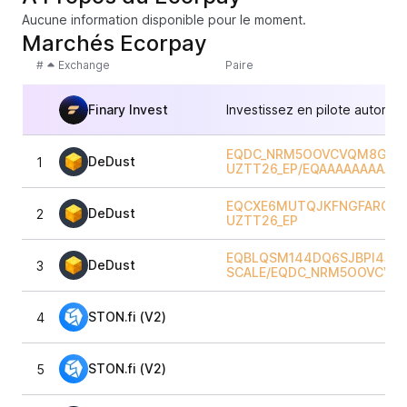
Aucune information disponible pour le moment.
Marchés Ecorpay
#
Exchange
Paire
Finary Invest
Investissez en pilote automat
EQDC_NRM5OOVCVQM8GRJ5
DeDust
1
UZTT26_EP
/
EQAAAAAAAAAA
EQCXE6MUTQJKFNGFAROTKO
DeDust
2
UZTT26_EP
EQBLQSM144DQ6SJBPI4JJZ
DeDust
3
SCALE
/
EQDC_NRM5OOVCVQM
STON.fi (V2)
4
STON.fi (V2)
5