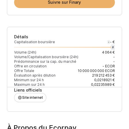
Suivre sur Finary
Détails
Capitalisation boursière
- €
-
#
Volume (24h)
4 064 €
Volume/Capitalisation boursière (24h)
-
Prédominance sur la cap. du marché
-
Offre en circulation
-
ECOR
Offre Totale
10 000 000 000
ECOR
Évaluation après dilution
219 212 453 €
Minimum sur 24 h
0,0218921 €
Maximum sur 24 h
0,02235989 €
Liens officiels
Site internet
À Propos du Ecorpay