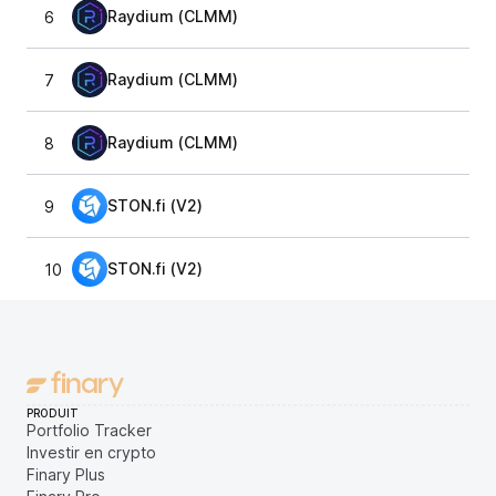
Raydium (CLMM)
6
Raydium (CLMM)
7
Raydium (CLMM)
8
STON.fi (V2)
9
STON.fi (V2)
10
PRODUIT
Portfolio Tracker
Investir en crypto
Finary Plus