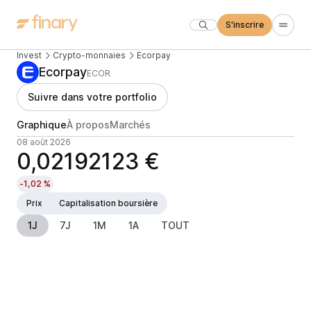
S'inscrire
Invest
Crypto-monnaies
Ecorpay
Ecorpay
ECOR
Suivre dans votre portfolio
Graphique
À propos
Marchés
08 août 2026
0,02192123 €
-1,02 %
Prix
Capitalisation boursière
1J
7J
1M
1A
TOUT